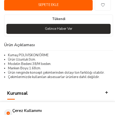
SEPETE EKLE
Tükendi
Gelince Haber Ver
Ürün Açıklaması
Kumaş:POLİVİSKON/ÖRME
Ürün Uzunluk:0cm.
Modelin Bedeni:38/M beden.
Manken Boyu:1.68cm.
Ürün renginde konsept çekimlerinden dolayı ton farklılığı olabilir.
Çekimlerimizde kullanılan aksesuarlar ürünlere dahil değildir.
Kurumsal
Kategorilerimiz
Çerez Kullanımı