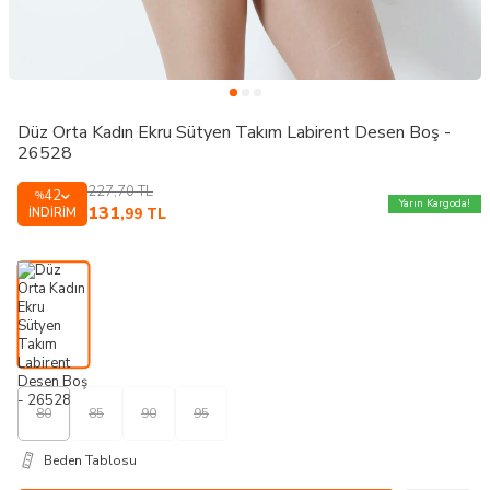
Düz Orta Kadın Ekru Sütyen Takım Labirent Desen Boş -
26528
227,70
TL
42
%
Yarın Kargoda!
131
İNDIRIM
,99
TL
80
85
90
95
Beden Tablosu