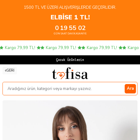
1500 TL VE ÜZERI ALIŞVERIŞLERDE GEÇERLIDIR.
ELBİSE 1 TL!
0
19
55
02
GÜN
SAAT
DAKIKA
SANIYE
Kargo 79,99 TL!
Kargo 79,99 TL!
Kargo 79,99 TL!
Kargo 79
Çocuk Ürünlerinde
GERI
Ara