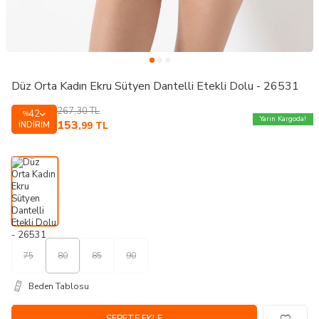
Düz Orta Kadın Ekru Sütyen Dantelli Etekli Dolu - 26531
267,30
TL
42
%
Yarın Kargoda!
153
İNDIRIM
,99
TL
75
80
85
90
Beden Tablosu