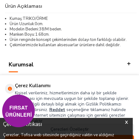
Ürün Açıklaması
Kumaş:TRİKO/ÖRME
Ürün Uzunluk:0cm.
Modelin Bedeni:38/M beden.
Manken Boyu:1.68cm.
Ürün renginde konsept çekimlerinden dolayı ton farklılığı olabilir.
Çekimlerimizde kullanılan aksesuarlar ürünlere dahil değildir.
Kurumsal
Kategorilerimiz
Çerez Kullanımı
Hızlı Erişim
Kişisel verileriniz, hizmetlerimizin daha iyi bir şekilde
sunulması için mevzuata uygun bir şekilde toplanıp işlenir.
Konuyla ilgili detaylı bilgi almak için Gizlilik Politikamızı
Sosyal
FIRSAT
inceleyebilirsiniz.
Reddet
seçeneğine tıklamanız halinde
ÜRÜNLERİ
yalnızca internet sitemizin çalışması için gerekli çerezler
Adres & İletişim
kullanılacaktır.
X
Çerez Politikası
Çerezleri Özelleştir
Çerezler, Tofisa web sitesinde geçirdiğiniz vaktin ve aldığınız
0
0