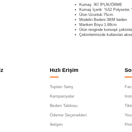
Kumaş: İKİ İPLİK/ÖRME
Kumaş İçerik: %52 Polyester
Ürün Uzunluk:75cm.
Modelin Bedeni:38/M beden.
Manken Boyu:1.68cm.
Ürün renginde konsept çekimlerin
Çekimlerimizde kullanılan akses
iz
Hızlı Erişim
So
Toptan Satış
Fac
Kampanyalar
Ins
Beden Tablosu
Tikt
Ödeme Seçenekleri
You
İletişim
Pin