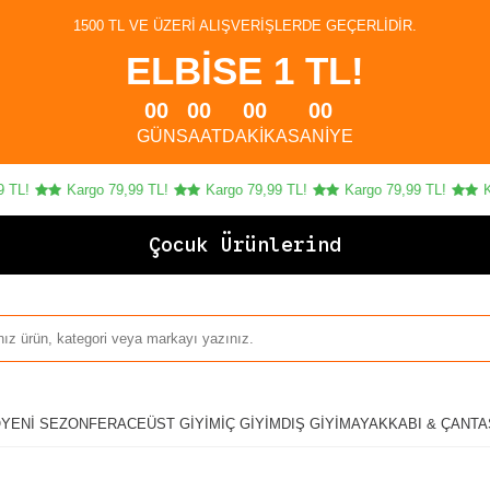
1500 TL VE ÜZERI ALIŞVERIŞLERDE GEÇERLIDIR.
ELBİSE 1 TL!
00
00
00
00
GÜN
SAAT
DAKIKA
SANIYE
L!
Kargo 79,99 TL!
Kargo 79,99 TL!
Kargo 79,99 TL!
Kar
Çocuk Ürünlerinde 4
O
YENI SEZON
FERACE
ÜST GIYIM
İÇ GIYIM
DIŞ GIYIM
AYAKKABI & ÇANTA