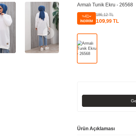
Armalı Tunik Ekru - 26568
186,12
TL
41
%
109
,99
TL
İNDIRIM
Ge
Ürün Açıklaması