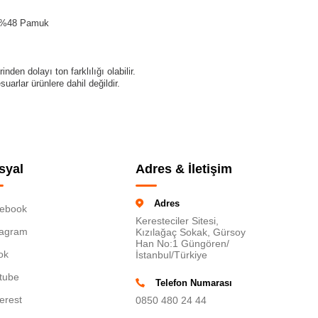
, %48 Pamuk
den dolayı ton farklılığı olabilir.
uarlar ürünlere dahil değildir.
syal
Adres & İletişim
Adres
ebook
Keresteciler Sitesi,
tagram
Kızılağaç Sokak, Gürsoy
Han No:1 Güngören/
ok
İstanbul/Türkiye
tube
Telefon Numarası
terest
0850 480 24 44