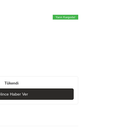
Yarın Kargoda!
Tükendi
lince Haber Ver