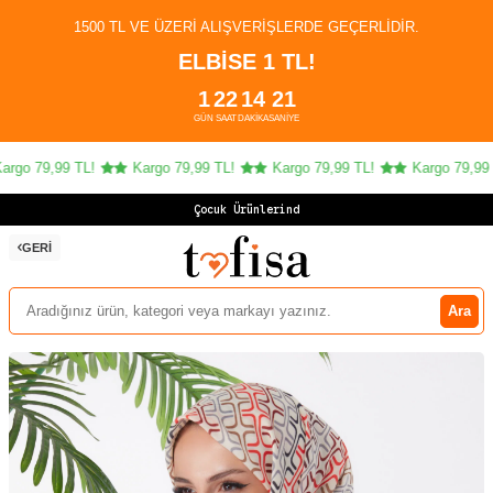
1500 TL VE ÜZERI ALIŞVERIŞLERDE GEÇERLIDIR.
ELBİSE 1 TL!
1
22
14
21
GÜN
SAAT
DAKIKA
SANIYE
go 79,99 TL!
Kargo 79,99 TL!
Kargo 79,99 TL!
Kargo 79,99 T
Çocuk Ürünlerinde 4
GERI
Ara