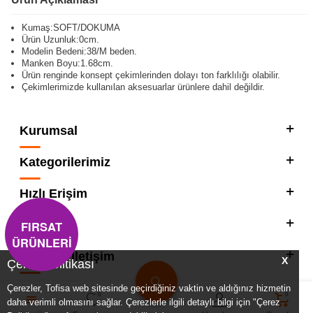
Kumaş:SOFT/DOKUMA
Ürün Uzunluk:0cm.
Modelin Bedeni:38/M beden.
Manken Boyu:1.68cm.
Ürün renginde konsept çekimlerinden dolayı ton farklılığı olabilir.
Çekimlerimizde kullanılan aksesuarlar ürünlere dahil değildir.
Kurumsal
Kategorilerimiz
Hızlı Erişim
FIRSAT
Sosyal
ÜRÜNLERİ
Adres & İletişim
X
Çerez Politikası
Çerezler, Tofisa web sitesinde geçirdiğiniz vaktin ve aldığınız hizmetin
0
0
daha verimli olmasını sağlar. Çerezlerle ilgili detaylı bilgi için "Çerez
T
-SOFT