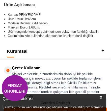
Ürün Açıklaması
Kumaş:PENYE/ÖRME
Ürün Uzunluk:65cm.
Modelin Bedeni:38/M beden.
Manken Boyu:1.68cm.
Ürün renginde konsept çekimlerinden dolayı ton farklılığı olabilir.
Çekimlerimizde kullanılan aksesuarlar ürünlere dahil değildir.
Kurumsal
Kategorilerimiz
Çerez Kullanımı
Hızlı Erişim
Kişisel verileriniz, hizmetlerimizin daha iyi bir şekilde
sunulması için mevzuata uygun bir şekilde toplanıp işlenir.
Konuyla ilgili detaylı bilgi almak için Gizlilik Politikamızı
FIRSAT
Sosyal
inceleyebilirsiniz.
Reddet
seçeneğine tıklamanız halinde
ÜRÜNLERİ
yalnızca internet sitemizin çalışması için gerekli çerezler
Adres & İletişim
kullanılacaktır.
X
Çerez Politikası
Çerezleri Özelleştir
Çerezler, Tofisa web sitesinde geçirdiğiniz vaktin ve aldığınız hizmetin
0
0