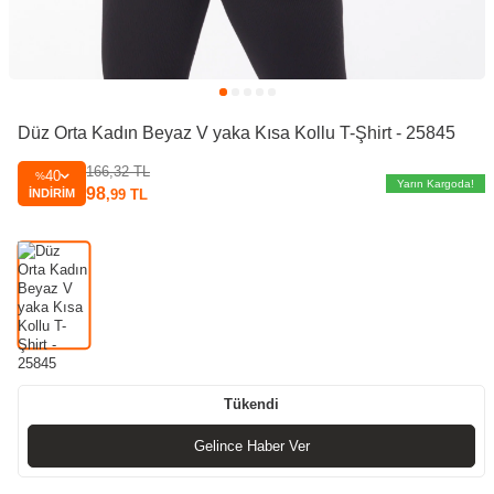
Düz Orta Kadın Beyaz V yaka Kısa Kollu T-Şhirt - 25845
166,32
TL
40
%
Yarın Kargoda!
98
İNDIRIM
,99
TL
Tükendi
Gelince Haber Ver