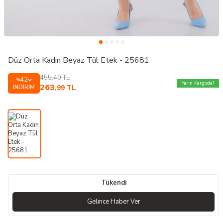
Düz Orta Kadın Beyaz Tül Etek - 25681
455,40
TL
42
%
Yarın Kargoda!
263
İNDIRIM
,99
TL
Tükendi
Gelince Haber Ver