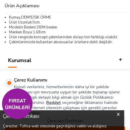
Ürün Açıklaması
Kumaş:DENYE/SIK ÖRME
Ürün Uzunluk:0cm.
Modelin Bedeni:38/M beden.
Manken Boyu:1.68cm.
Ürün renginde konsept çekimlerinden dolayı ton farklılığı olabilir.
Çekimlerimizde kullanılan aksesuarlar ürünlere dahil değildir.
Kurumsal
Kategorilerimiz
Çerez Kullanımı
Hızlı Erişim
Kişisel verileriniz, hizmetlerimizin daha iyi bir şekilde
sunulması için mevzuata uygun bir şekilde toplanıp işlenir.
Konuyla ilgili detaylı bilgi almak için Gizlilik Politikamızı
Sosyal
FIRSAT
inceleyebilirsiniz.
Reddet
seçeneğine tıklamanız halinde
ÜRÜNLERİ
yalnızca internet sitemizin çalışması için gerekli çerezler
Adres & İletişim
kullanılacaktır.
X
Çerez Politikası
Çerezleri Özelleştir
Çerezler, Tofisa web sitesinde geçirdiğiniz vaktin ve aldığınız
0
0