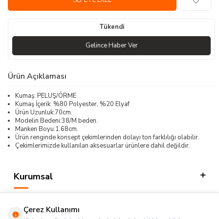
SEPETE EKLE
Tükendi
Gelince Haber Ver
Ürün Açıklaması
Kumaş: PELUŞ/ÖRME
Kumaş İçerik: %80 Polyester, %20 Elyaf
Ürün Uzunluk:70cm.
Modelin Bedeni:38/M beden.
Manken Boyu:1.68cm.
Ürün renginde konsept çekimlerinden dolayı ton farklılığı olabilir.
Çekimlerimizde kullanılan aksesuarlar ürünlere dahil değildir.
Kurumsal
Kategorilerimiz
Çerez Kullanımı