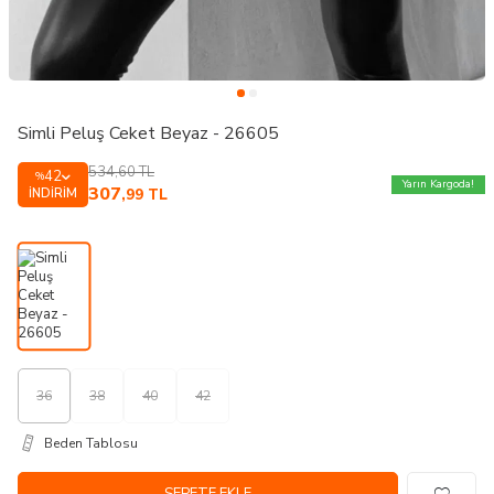
Simli Peluş Ceket Beyaz - 26605
534,60
TL
42
%
Yarın Kargoda!
307
İNDIRIM
,99
TL
36
38
40
42
Beden Tablosu