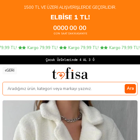
1500 TL VE ÜZERI ALIŞVERIŞLERDE GEÇERLIDIR.
ELBİSE 1 TL!
00
00
00
00
GÜN
SAAT
DAKIKA
SANIYE
,99 TL!
Kargo 79,99 TL!
Kargo 79,99 TL!
Kargo 79,99 TL!
Çocuk Ürünlerinde 4 AL 3 ÖDE
GERI
Ara