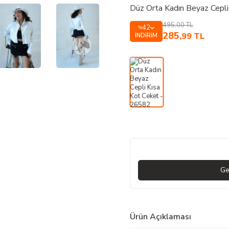
Düz Orta Kadın Beyaz Cepl
495,00
TL
42
%
285
,99
TL
İNDIRIM
Ge
Ürün Açıklaması