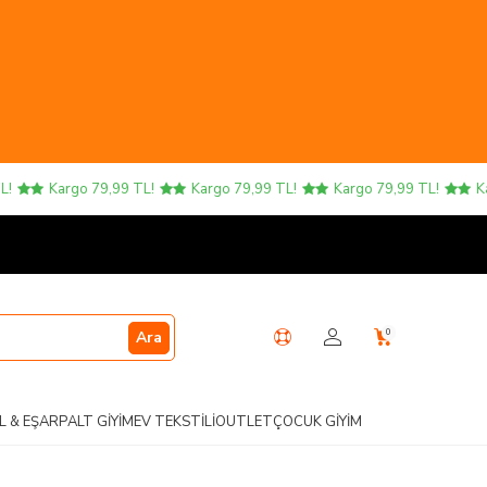
Kargo 79,99 TL!
Kargo 79,99 TL!
Kargo 79,99 TL!
Karg
0
Ara
L & EŞARP
ALT GIYIM
EV TEKSTILI
OUTLET
ÇOCUK GIYIM