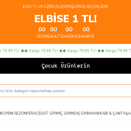
1500 TL VE ÜZERI ALIŞVERIŞLERDE GEÇERLIDIR.
ELBİSE 1 TL!
00
00
00
00
GÜN
SAAT
DAKIKA
SANIYE
,99 TL!
Kargo 79,99 TL!
Kargo 79,99 TL!
Kargo 79,99 TL!
Çocuk Ürünlerinde 4
IKO
YENI SEZON
FERACE
ÜST GIYIM
İÇ GIYIM
DIŞ GIYIM
AYAKKABI & ÇANTA
ŞA