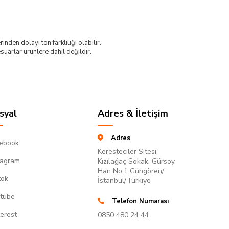
nden dolayı ton farklılığı olabilir.
uarlar ürünlere dahil değildir.
syal
Adres & İletişim
Adres
ebook
Keresteciler Sitesi,
tagram
Kızılağaç Sokak, Gürsoy
Han No:1 Güngören/
tok
İstanbul/Türkiye
tube
Telefon Numarası
terest
0850 480 24 44