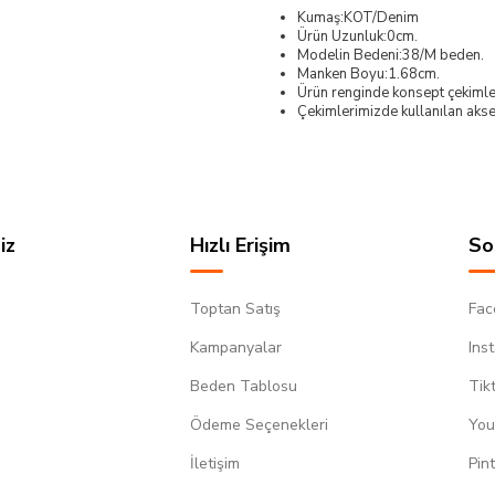
Kumaş:KOT/Denim
Ürün Uzunluk:0cm.
Modelin Bedeni:38/M beden.
Manken Boyu:1.68cm.
Ürün renginde konsept çekimleri
Çekimlerimizde kullanılan akses
iz
Hızlı Erişim
So
Toptan Satış
Fac
Kampanyalar
Ins
Beden Tablosu
Tik
Ödeme Seçenekleri
You
m
İletişim
Pin