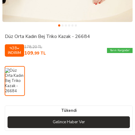
Düz Orta Kadın Bej Triko Kazak - 26684
178,20
TL
38
%
Yarın Kargoda!
109
İNDIRIM
,99
TL
Tükendi
Gelince Haber Ver