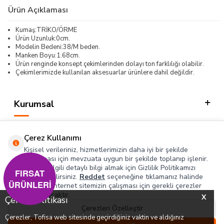
Ürün Açıklaması
Kumaş:TRİKO/ÖRME
Ürün Uzunluk:0cm.
Modelin Bedeni:38/M beden.
Manken Boyu:1.68cm.
Ürün renginde konsept çekimlerinden dolayı ton farklılığı olabilir.
Çekimlerimizde kullanılan aksesuarlar ürünlere dahil değildir.
Kurumsal
Kategorilerimiz
Çerez Kullanımı
Hızlı Erişim
Kişisel verileriniz, hizmetlerimizin daha iyi bir şekilde
sunulması için mevzuata uygun bir şekilde toplanıp işlenir.
Konuyla ilgili detaylı bilgi almak için Gizlilik Politikamızı
Sosyal
FIRSAT
inceleyebilirsiniz.
Reddet
seçeneğine tıklamanız halinde
ÜRÜNLERİ
yalnızca internet sitemizin çalışması için gerekli çerezler
Adres & İletişim
kullanılacaktır.
X
Çerez Politikası
Çerezleri Özelleştir
Çerezler, Tofisa web sitesinde geçirdiğiniz vaktin ve aldığınız
0
0