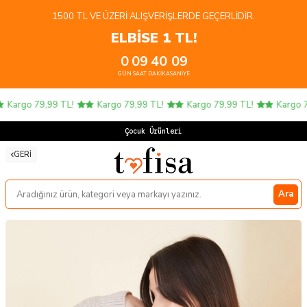
1500 TL VE ÜZERI ALIŞVERIŞLERDE GEÇERLIDIR.
ELBİSE 1 TL!
0
09
40
09
GÜN
SAAT
DAKIKA
SANIYE
Kargo 79,99 TL!
Kargo 79,99 TL!
Kargo 79,99 TL!
Kargo 79
Çocuk Ürünlerinde
GERI
Ara