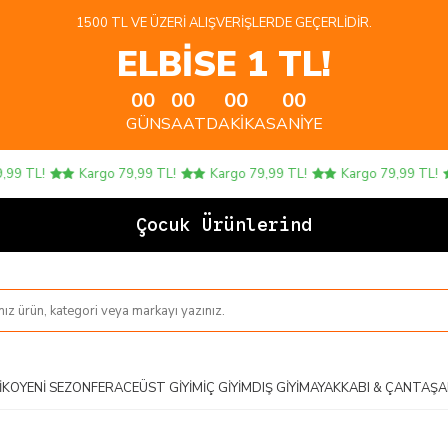
1500 TL VE ÜZERI ALIŞVERIŞLERDE GEÇERLIDIR.
ELBİSE 1 TL!
00
00
00
00
GÜN
SAAT
DAKIKA
SANIYE
9 TL!
Kargo 79,99 TL!
Kargo 79,99 TL!
Kargo 79,99 TL!
Çocuk Ürünlerinde 4
IKO
YENI SEZON
FERACE
ÜST GIYIM
İÇ GIYIM
DIŞ GIYIM
AYAKKABI & ÇANTA
ŞA