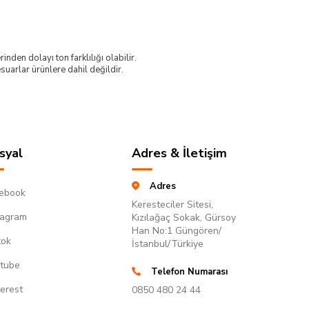
nden dolayı ton farklılığı olabilir.
uarlar ürünlere dahil değildir.
syal
Adres & İletişim
Adres
ebook
Keresteciler Sitesi,
tagram
Kızılağaç Sokak, Gürsoy
Han No:1 Güngören/
tok
İstanbul/Türkiye
tube
Telefon Numarası
terest
0850 480 24 44