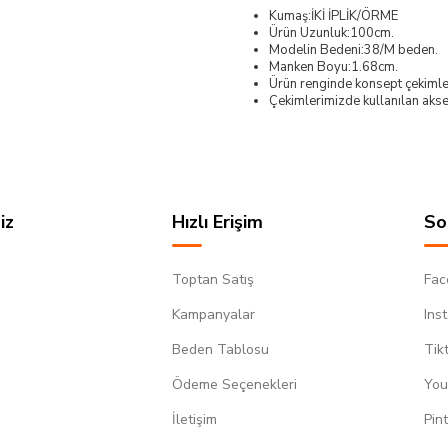
Kumaş:İKİ İPLİK/ÖRME
Ürün Uzunluk:100cm.
Modelin Bedeni:38/M beden.
Manken Boyu:1.68cm.
Ürün renginde konsept çekimleri
Çekimlerimizde kullanılan akses
iz
Hızlı Erişim
So
Toptan Satış
Fac
Kampanyalar
Ins
Beden Tablosu
Tik
Ödeme Seçenekleri
You
m
İletişim
Pin