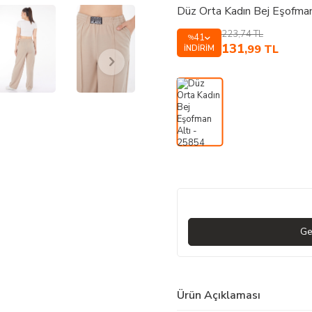
Düz Orta Kadın Bej Eşofma
223,74
TL
41
%
131
,99
TL
İNDIRIM
Ge
Ürün Açıklaması