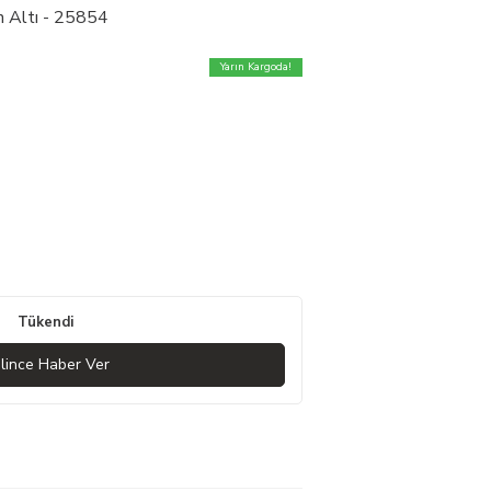
n Altı - 25854
Yarın Kargoda!
Tükendi
lince Haber Ver