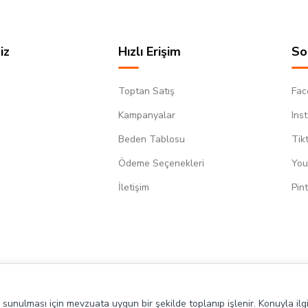
iz
Hızlı Erişim
So
Toptan Satış
Fac
Kampanyalar
Ins
Beden Tablosu
Tik
Ödeme Seçenekleri
You
m
İletişim
Pin
de sunulması için mevzuata uygun bir şekilde toplanıp işlenir. Konuyla ilgi