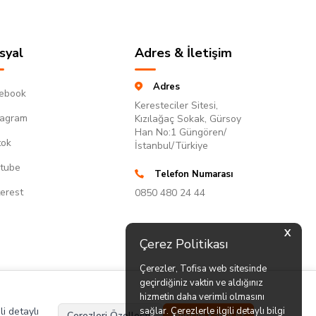
syal
Adres & İletişim
Adres
ebook
Keresteciler Sitesi,
tagram
Kızılağaç Sokak, Gürsoy
Han No:1 Güngören/
tok
İstanbul/Türkiye
tube
Telefon Numarası
terest
0850 480 24 44
X
Çerez Politikası
Çerezler, Tofisa web sitesinde
geçirdiğiniz vaktin ve aldığınız
hizmetin daha verimli olmasını
li detaylı
sağlar. Çerezlerle ilgili detaylı bilgi
Çerezleri Özelleştir
Hepsini Kabul Et