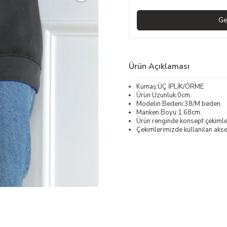
Ge
Ürün Açıklaması
Kumaş:ÜÇ İPLİK/ÖRME
Ürün Uzunluk:0cm.
Modelin Bedeni:38/M beden.
Manken Boyu:1.68cm.
Ürün renginde konsept çekimleri
Çekimlerimizde kullanılan akses