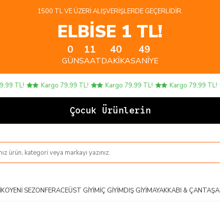
1500 TL VE ÜZERI ALIŞVERIŞLERDE GEÇERLIDIR.
ELBİSE 1 TL!
0
11
40
48
GÜN
SAAT
DAKIKA
SANIYE
 TL!
Kargo 79,99 TL!
Kargo 79,99 TL!
Kargo 79,99 TL!
Çocuk Ürünlerinde 4
IKO
YENI SEZON
FERACE
ÜST GIYIM
İÇ GIYIM
DIŞ GIYIM
AYAKKABI & ÇANTA
ŞA