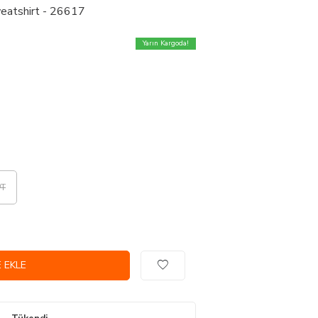
weatshirt - 26617
Yarın Kargoda!
PT
 EKLE