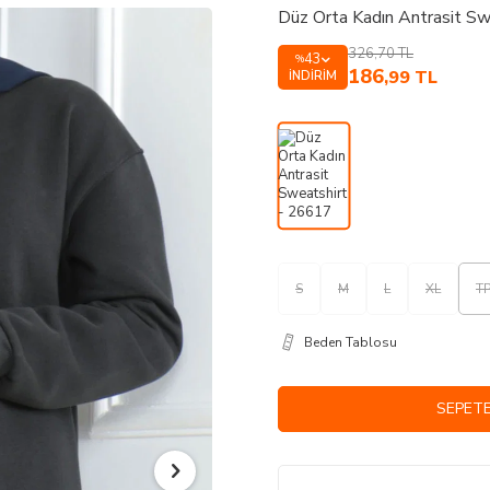
Düz Orta Kadın Antrasit S
326,70
TL
43
%
186
,99
TL
İNDIRIM
S
M
L
XL
T
Beden Tablosu
SEPETE