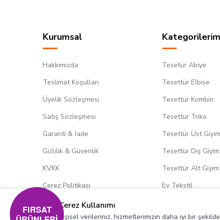
Kurumsal
Kategorilerim
Hakkımızda
Tesetür Abiye
Teslimat Koşulları
Tesettür Elbise
Üyelik Sözleşmesi
Tesettür Kombin
Satış Sözleşmesi
Tesettür Triko
Garanti & İade
Tesettür Üst Giyi
Gizlilik & Güvenlik
Tesettür Dış Giyim
KVKK
Tesettür Alt Giyim
Çerez Politikası
Ev Tekstil
Çerez Kullanımı
FIRSAT
Kişisel verileriniz, hizmetlerimizin daha iyi bir şekil
ÜRÜNLERİ