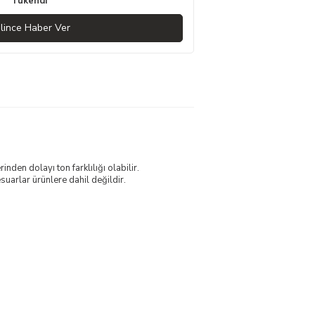
Tükendi
lince Haber Ver
nden dolayı ton farklılığı olabilir.
uarlar ürünlere dahil değildir.