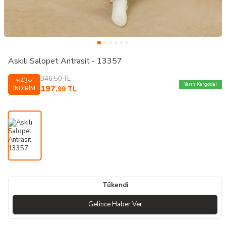
Askılı Salopet Antrasit - 13357
346,50
TL
43
%
Yarın Kargoda!
197
İNDIRIM
,99
TL
Tükendi
Gelince Haber Ver