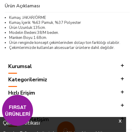
Ürün Açıklaması
Kumaş: JAKAR/ÖRME
Kumaş İçerik: %63 Pamuk, %37 Polyester
Ürün Uzunluk:135cm.
Modelin Bedeni:38/M beden.
Manken Boyu:1.68cm.
Ürün renginde konsept çekimlerinden dolayı ton farklılığı olabilir.
Çekimlerimizde kullanılan aksesuarlar ürünlere dahil değildir.
Kurumsal
Kategorilerimiz
Hızlı Erişim
Sosyal
FIRSAT
ÜRÜNLERİ
Adres & İletişim
X
Çerez Politikası