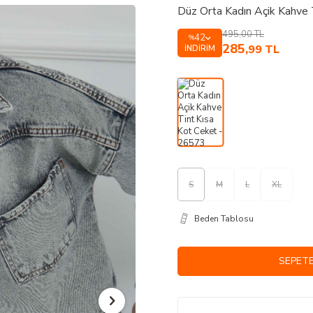
Düz Orta Kadın Açik Kahve 
495,00
TL
42
%
285
,99
TL
İNDIRIM
S
M
L
XL
Beden Tablosu
SEPETE