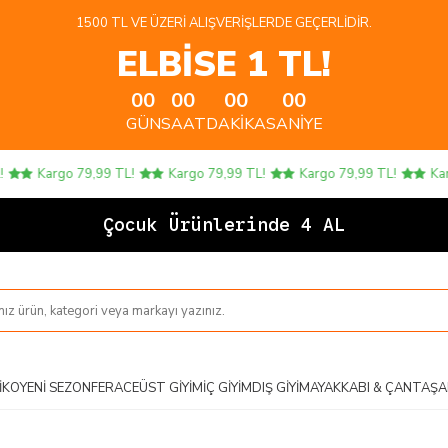
1500 TL VE ÜZERI ALIŞVERIŞLERDE GEÇERLIDIR.
ELBİSE 1 TL!
00
00
00
00
GÜN
SAAT
DAKIKA
SANIYE
Kargo 79,99 TL!
Kargo 79,99 TL!
Kargo 79,99 TL!
Kargo 
Çocuk Ürünlerinde 4 AL 3 ÖDE
IKO
YENI SEZON
FERACE
ÜST GIYIM
İÇ GIYIM
DIŞ GIYIM
AYAKKABI & ÇANTA
ŞA