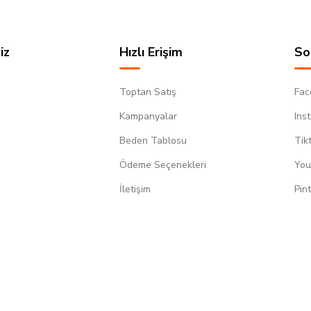
iz
Hızlı Erişim
So
Toptan Satış
Fac
Kampanyalar
Ins
Beden Tablosu
Tik
Ödeme Seçenekleri
You
m
İletişim
Pin