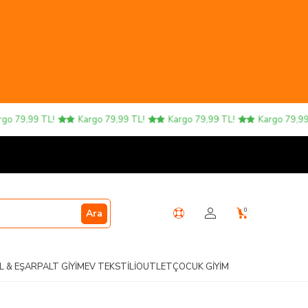
79,99 TL!
Kargo 79,99 TL!
Kargo 79,99 TL!
Kargo 79,99 TL
0
Ara
L & EŞARP
ALT GIYIM
EV TEKSTILI
OUTLET
ÇOCUK GIYIM