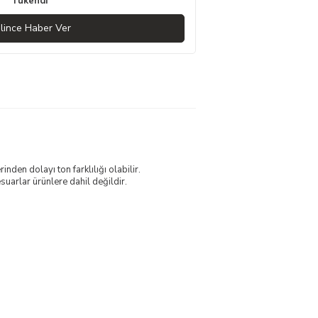
Tükendi
lince Haber Ver
nden dolayı ton farklılığı olabilir.
uarlar ürünlere dahil değildir.