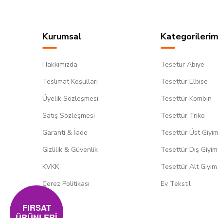
Kurumsal
Kategorilerim
Hakkımızda
Tesetür Abiye
Teslimat Koşulları
Tesettür Elbise
Üyelik Sözleşmesi
Tesettür Kombin
Satış Sözleşmesi
Tesettür Triko
Garanti & İade
Tesettür Üst Giyi
Gizlilik & Güvenlik
Tesettür Dış Giyim
KVKK
Tesettür Alt Giyim
Çerez Politikası
Ev Tekstil
FIRSAT
ÜRÜNLERİ