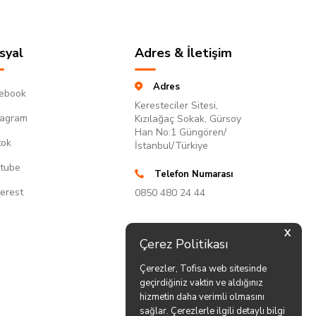
syal
Adres & İletişim
Adres
ebook
Keresteciler Sitesi,
tagram
Kızılağaç Sokak, Gürsoy
Han No:1 Güngören/
tok
İstanbul/Türkiye
tube
Telefon Numarası
terest
0850 480 24 44
X
Çerez Politikası
Çerezler, Tofisa web sitesinde
geçirdiğiniz vaktin ve aldığınız
hizmetin daha verimli olmasını
sağlar. Çerezlerle ilgili detaylı bilgi