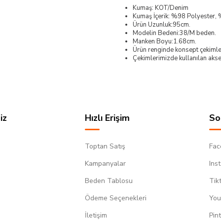
Kumaş: KOT/Denim
Kumaş İçerik: %98 Polyester, 
Ürün Uzunluk:95cm.
Modelin Bedeni:38/M beden.
Manken Boyu:1.68cm.
Ürün renginde konsept çekimleri
Çekimlerimizde kullanılan akses
iz
Hızlı Erişim
So
Toptan Satış
Fac
Kampanyalar
Ins
Beden Tablosu
Tik
Ödeme Seçenekleri
You
m
İletişim
Pin