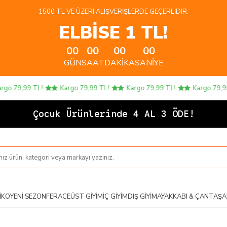
1500 TL VE ÜZERI ALIŞVERIŞLERDE GEÇERLIDIR.
ELBİSE 1 TL!
00
00
00
00
GÜN
SAAT
DAKIKA
SANIYE
o 79,99 TL!
Kargo 79,99 TL!
Kargo 79,99 TL!
Kargo 79,99 
Çocuk Ürünlerinde 4 AL 3 ÖDE!
IKO
YENI SEZON
FERACE
ÜST GIYIM
İÇ GIYIM
DIŞ GIYIM
AYAKKABI & ÇANTA
ŞA