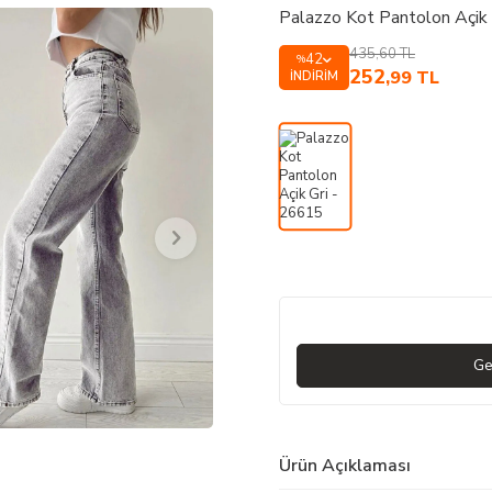
Palazzo Kot Pantolon Açik
435,60
TL
42
%
252
,99
TL
İNDIRIM
Ge
Ürün Açıklaması