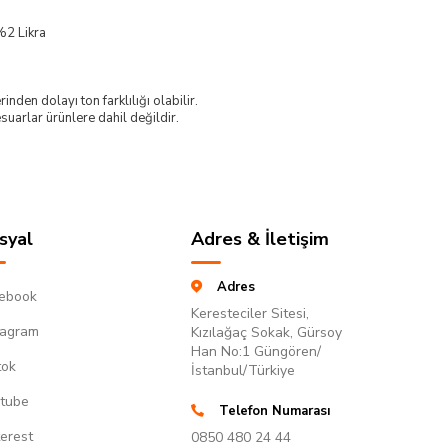
%2 Likra
nden dolayı ton farklılığı olabilir.
uarlar ürünlere dahil değildir.
syal
Adres & İletişim
Adres
ebook
Keresteciler Sitesi,
tagram
Kızılağaç Sokak, Gürsoy
Han No:1 Güngören/
tok
İstanbul/Türkiye
tube
Telefon Numarası
terest
0850 480 24 44