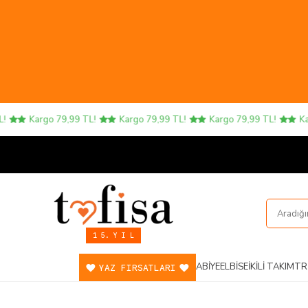
Kargo 79,99 TL!
Kargo 79,99 TL!
Kargo 79,99 TL!
Karg
1 5. Y I L
ABIYE
ELBISE
İKILI TAKIM
TR
YAZ FIRSATLARI