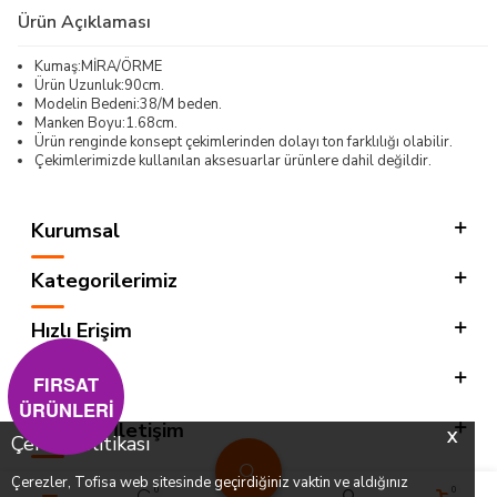
Ürün Açıklaması
Kumaş:MİRA/ÖRME
Ürün Uzunluk:90cm.
Modelin Bedeni:38/M beden.
Manken Boyu:1.68cm.
Ürün renginde konsept çekimlerinden dolayı ton farklılığı olabilir.
Çekimlerimizde kullanılan aksesuarlar ürünlere dahil değildir.
Kurumsal
Kategorilerimiz
Hızlı Erişim
Sosyal
FIRSAT
ÜRÜNLERİ
Adres & İletişim
X
Çerez Politikası
Çerezler, Tofisa web sitesinde geçirdiğiniz vaktin ve aldığınız
0
0