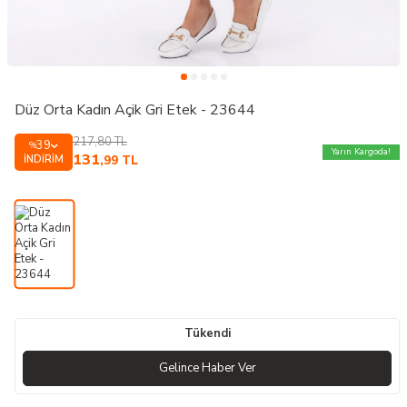
Düz Orta Kadın Açik Gri Etek - 23644
217,80
TL
39
%
Yarın Kargoda!
131
İNDIRIM
,99
TL
Tükendi
Gelince Haber Ver