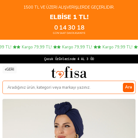
1500 TL VE ÜZERI ALIŞVERIŞLERDE GEÇERLIDIR.
ELBİSE 1 TL!
0
14
30
17
GÜN
SAAT
DAKIKA
SANIYE
9 TL!
Kargo 79,99 TL!
Kargo 79,99 TL!
Kargo 79,99 TL!
Çocuk Ürünlerinde 4 AL 3 ÖDE!
GERI
Ara