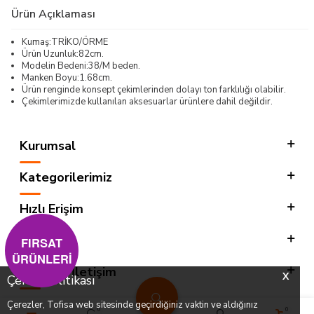
Ürün Açıklaması
Kumaş:TRİKO/ÖRME
Ürün Uzunluk:82cm.
Modelin Bedeni:38/M beden.
Manken Boyu:1.68cm.
Ürün renginde konsept çekimlerinden dolayı ton farklılığı olabilir.
Çekimlerimizde kullanılan aksesuarlar ürünlere dahil değildir.
Kurumsal
Kategorilerimiz
Hızlı Erişim
Sosyal
FIRSAT
ÜRÜNLERİ
Adres & İletişim
X
Çerez Politikası
Çerezler, Tofisa web sitesinde geçirdiğiniz vaktin ve aldığınız
0
0