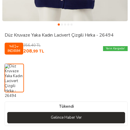
Düz Kruvaze Yaka Kadın Lacivert Çizgili Hırka - 26494
356,40
TL
41
%
Yarın Kargoda!
208
İNDIRIM
,99
TL
Tükendi
Gelince Haber Ver