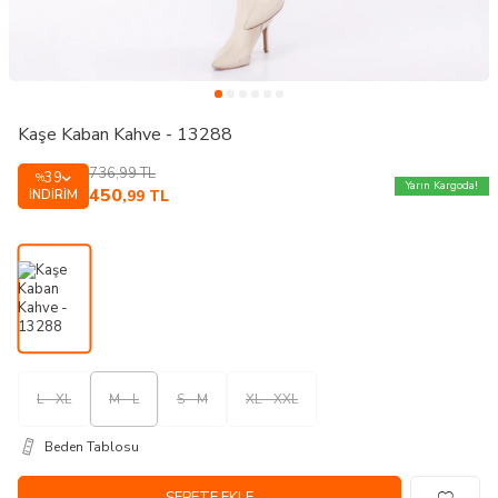
Kaşe Kaban Kahve - 13288
736,99
TL
39
%
Yarın Kargoda!
450
İNDIRIM
,99
TL
L - XL
M - L
S - M
XL - XXL
Beden Tablosu