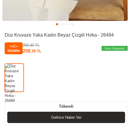
Düz Kruvaze Yaka Kadın Beyaz Çizgili Hırka - 26494
356,40
TL
41
%
Yarın Kargoda!
208
İNDIRIM
,99
TL
Tükendi
Gelince Haber Ver