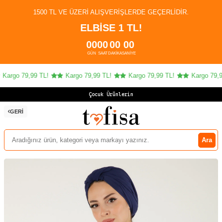
1500 TL VE ÜZERI ALIŞVERIŞLERDE GEÇERLIDIR.
ELBİSE 1 TL!
00
00
00
00
GÜN
SAAT
DAKIKA
SANIYE
argo 79,99 TL!
Kargo 79,99 TL!
Kargo 79,99 TL!
Kargo 79,99
Çocuk Ürünlerinde
GERI
Ara