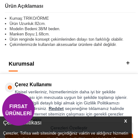
Ürün Açıklaması
Kumaş:TRİKO/ÖRME
Ürün Uzunluk:82cm.
Modelin Bedeni:38/M beden.
Manken Boyu:1.68cm.
Ürün renginde konsept çekimlerinden dolayı ton farklılığı olabilir.
Çekimlerimizde kullanılan aksesuarlar ürünlere dahil değildir.
Kurumsal
Kategorilerimiz
Çerez Kullanımı
Hızlı Erişim
Kişisel verileriniz, hizmetlerimizin daha iyi bir şekilde
sunulması için mevzuata uygun bir şekilde toplanıp işlenir.
Konuyla ilgili detaylı bilgi almak için Gizlilik Politikamızı
FIRSAT
Sosyal
inceleyebilirsiniz.
Reddet
seçeneğine tıklamanız halinde
ÜRÜNLERİ
yalnızca internet sitemizin çalışması için gerekli çerezler
Adres & İletişim
kullanılacaktır.
X
Çerez Politikası
Çerezleri Özelleştir
Çerezler, Tofisa web sitesinde geçirdiğiniz vaktin ve aldığınız hizmetin
0
0