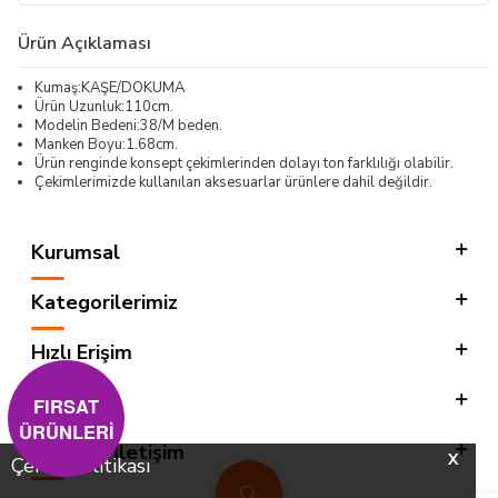
Ürün Açıklaması
Kumaş:KAŞE/DOKUMA
Ürün Uzunluk:110cm.
Modelin Bedeni:38/M beden.
Manken Boyu:1.68cm.
Ürün renginde konsept çekimlerinden dolayı ton farklılığı olabilir.
Çekimlerimizde kullanılan aksesuarlar ürünlere dahil değildir.
Kurumsal
Kategorilerimiz
Hızlı Erişim
Sosyal
FIRSAT
ÜRÜNLERİ
Adres & İletişim
X
Çerez Politikası