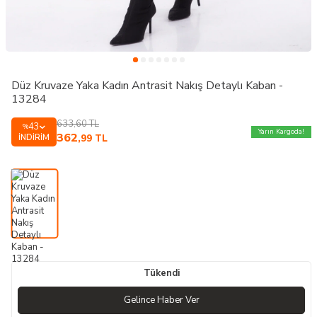
Düz Kruvaze Yaka Kadın Antrasit Nakış Detaylı Kaban -
13284
633,60
TL
43
%
Yarın Kargoda!
362
İNDIRIM
,99
TL
Tükendi
Gelince Haber Ver