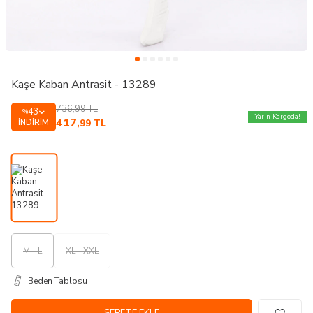
Kaşe Kaban Antrasit - 13289
736,99
TL
43
%
Yarın Kargoda!
417
İNDIRIM
,99
TL
M - L
XL - XXL
Beden Tablosu