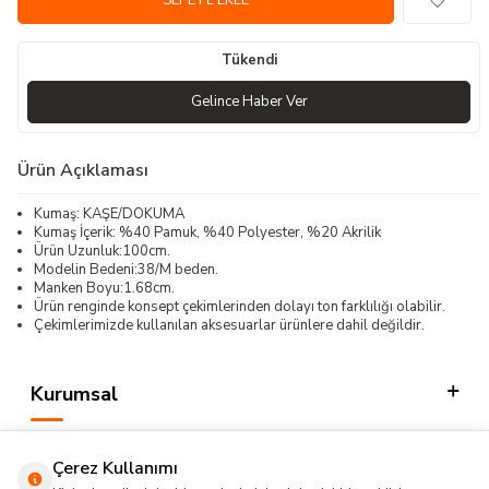
SEPETE EKLE
Tükendi
Gelince Haber Ver
Ürün Açıklaması
Kumaş: KAŞE/DOKUMA
Kumaş İçerik: %40 Pamuk, %40 Polyester, %20 Akrilik
Ürün Uzunluk:100cm.
Modelin Bedeni:38/M beden.
Manken Boyu:1.68cm.
Ürün renginde konsept çekimlerinden dolayı ton farklılığı olabilir.
Çekimlerimizde kullanılan aksesuarlar ürünlere dahil değildir.
Kurumsal
Kategorilerimiz
Çerez Kullanımı