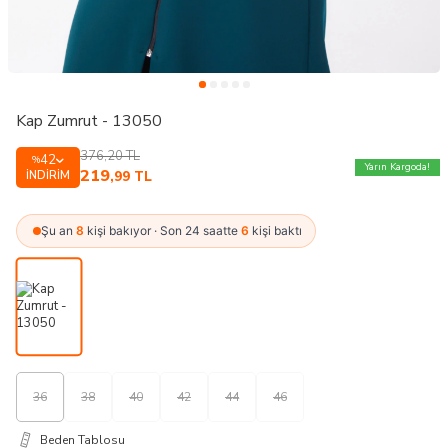
Kap Zumrut - 13050
376,20
TL
42
%
Yarın Kargoda!
219
İNDIRIM
,99
TL
Şu an
8
kişi bakıyor · Son 24 saatte
6
kişi baktı
36
38
40
42
44
46
Beden Tablosu