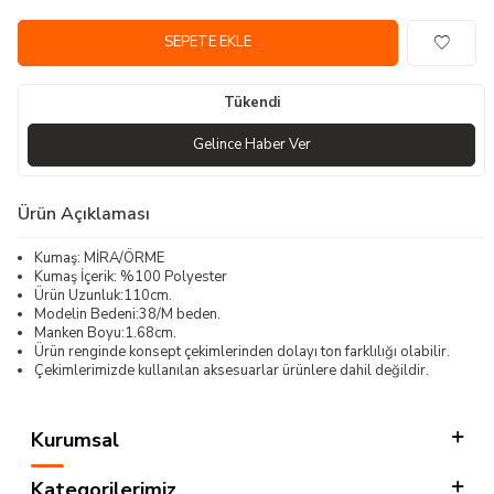
SEPETE EKLE
Tükendi
Gelince Haber Ver
Ürün Açıklaması
Kumaş: MİRA/ÖRME
Kumaş İçerik: %100 Polyester
Ürün Uzunluk:110cm.
Modelin Bedeni:38/M beden.
Manken Boyu:1.68cm.
Ürün renginde konsept çekimlerinden dolayı ton farklılığı olabilir.
Çekimlerimizde kullanılan aksesuarlar ürünlere dahil değildir.
Kurumsal
Kategorilerimiz