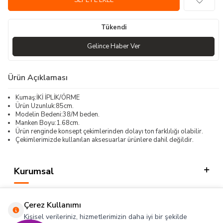
SEPETE EKLE
Tükendi
Gelince Haber Ver
Ürün Açıklaması
Kumaş:İKİ İPLİK/ÖRME
Ürün Uzunluk:85cm.
Modelin Bedeni:38/M beden.
Manken Boyu:1.68cm.
Ürün renginde konsept çekimlerinden dolayı ton farklılığı olabilir.
Çekimlerimizde kullanılan aksesuarlar ürünlere dahil değildir.
Kurumsal
Kategorilerimiz
Çerez Kullanımı
Hızlı Erişim
Kişisel verileriniz, hizmetlerimizin daha iyi bir şekilde