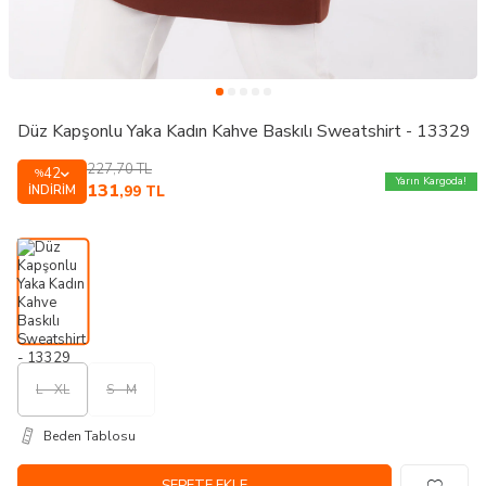
Düz Kapşonlu Yaka Kadın Kahve Baskılı Sweatshirt - 13329
227,70
TL
42
%
Yarın Kargoda!
131
İNDIRIM
,99
TL
L - XL
S - M
Beden Tablosu