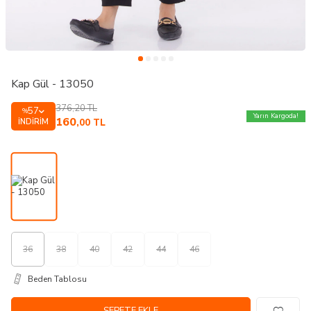
Kap Gül - 13050
376,20
TL
57
%
Yarın Kargoda!
160
İNDIRIM
,00
TL
36
38
40
42
44
46
Beden Tablosu