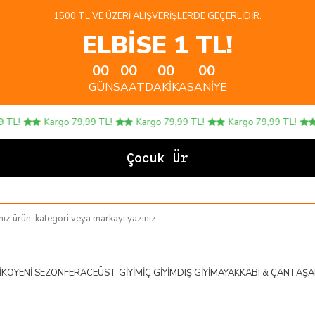
1500 TL VE ÜZERI ALIŞVERIŞLERDE GEÇERLIDIR.
ELBİSE 1 TL!
00
00
00
00
GÜN
SAAT
DAKIKA
SANIYE
!
Kargo 79,99 TL!
Kargo 79,99 TL!
Kargo 79,99 TL!
Ka
Çocuk Ürünler
IKO
YENI SEZON
FERACE
ÜST GIYIM
İÇ GIYIM
DIŞ GIYIM
AYAKKABI & ÇANTA
ŞA