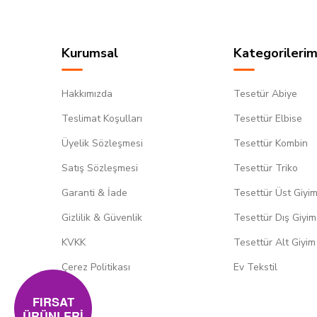
Kurumsal
Kategorilerim
Hakkımızda
Tesetür Abiye
Teslimat Koşulları
Tesettür Elbise
Üyelik Sözleşmesi
Tesettür Kombin
Satış Sözleşmesi
Tesettür Triko
Garanti & İade
Tesettür Üst Giyi
Gizlilik & Güvenlik
Tesettür Dış Giyim
KVKK
Tesettür Alt Giyim
Çerez Politikası
Ev Tekstil
FIRSAT
ÜRÜNLERİ