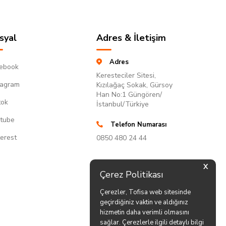
syal
Adres & İletişim
Adres
ebook
Keresteciler Sitesi,
tagram
Kızılağaç Sokak, Gürsoy
Han No:1 Güngören/
tok
İstanbul/Türkiye
tube
Telefon Numarası
terest
0850 480 24 44
X
Çerez Politikası
Çerezler, Tofisa web sitesinde
geçirdiğiniz vaktin ve aldığınız
hizmetin daha verimli olmasını
sağlar. Çerezlerle ilgili detaylı bilgi