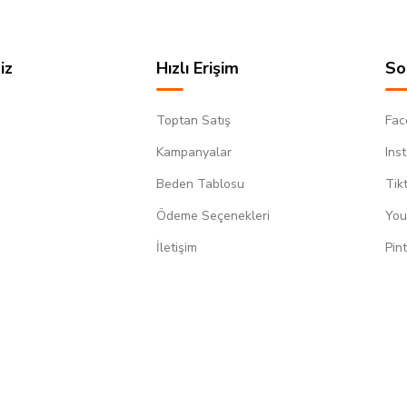
iz
Hızlı Erişim
So
Toptan Satış
Fac
Kampanyalar
Ins
Beden Tablosu
Tik
Ödeme Seçenekleri
You
m
İletişim
Pin