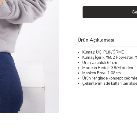
Ge
Ürün Açıklaması
Kumaş: ÜÇ İPLİK/ÖRME
Kumaş İçerik: %52 Polyester
Ürün Uzunluk:64cm.
Modelin Bedeni:38/M beden.
Manken Boyu:1.68cm.
Ürün renginde konsept çekimleri
Çekimlerimizde kullanılan akses