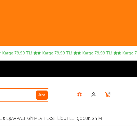
rgo 79,99 TL!
Kargo 79,99 TL!
Kargo 79,99 TL!
Kargo 79,99
0
Ara
L & EŞARP
ALT GIYIM
EV TEKSTILI
OUTLET
ÇOCUK GIYIM