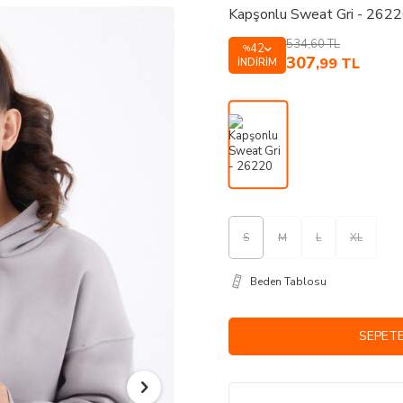
Kapşonlu Sweat Gri - 262
534,60
TL
42
%
307
,99
TL
İNDIRIM
S
M
L
XL
Beden Tablosu
SEPETE