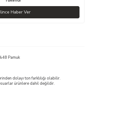
Tükendi
lince Haber Ver
, %48 Pamuk
nden dolayı ton farklılığı olabilir.
uarlar ürünlere dahil değildir.