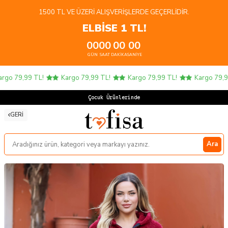
1500 TL VE ÜZERI ALIŞVERIŞLERDE GEÇERLIDIR.
ELBİSE 1 TL!
00
00
00
00
GÜN
SAAT
DAKIKA
SANIYE
o 79,99 TL!
Kargo 79,99 TL!
Kargo 79,99 TL!
Kargo 79,99 
Çocuk Ürünlerinde 4 A
GERI
Ara