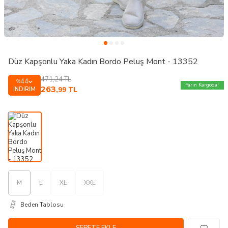
Düz Kapşonlu Yaka Kadın Bordo Peluş Mont - 13352
471,24
TL
44
%
Yarın Kargoda!
263
İNDIRIM
,99
TL
M
L
XL
XXL
Beden Tablosu