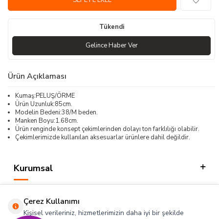
SEPETE EKLE
Tükendi
Gelince Haber Ver
Ürün Açıklaması
Kumaş:PELUŞ/ÖRME
Ürün Uzunluk:85cm.
Modelin Bedeni:38/M beden.
Manken Boyu:1.68cm.
Ürün renginde konsept çekimlerinden dolayı ton farklılığı olabilir.
Çekimlerimizde kullanılan aksesuarlar ürünlere dahil değildir.
Kurumsal
Kategorilerimiz
Çerez Kullanımı
Hızlı Erişim
Kişisel verileriniz, hizmetlerimizin daha iyi bir şekilde