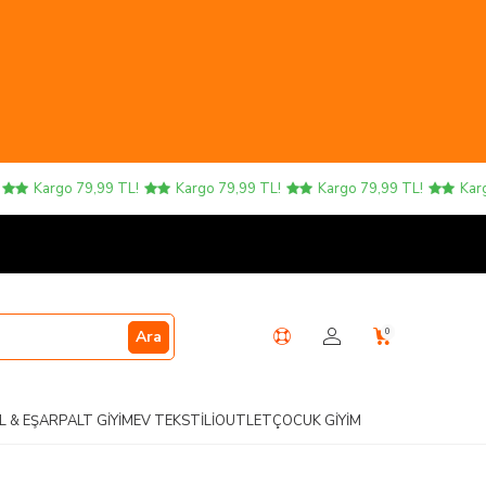
Kargo 79,99 TL!
Kargo 79,99 TL!
Kargo 79,99 TL!
Kargo 7
0
Ara
L & EŞARP
ALT GIYIM
EV TEKSTILI
OUTLET
ÇOCUK GIYIM