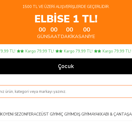
1500 TL VE ÜZERI ALIŞVERIŞLERDE GEÇERLIDIR.
ELBİSE 1 TL!
00
00
00
00
GÜN
SAAT
DAKIKA
SANIYE
9 TL!
Kargo 79,99 TL!
Kargo 79,99 TL!
Kargo 79,99 TL!
Çocuk Ürün
IKO
YENI SEZON
FERACE
ÜST GIYIM
İÇ GIYIM
DIŞ GIYIM
AYAKKABI & ÇANTA
ŞA