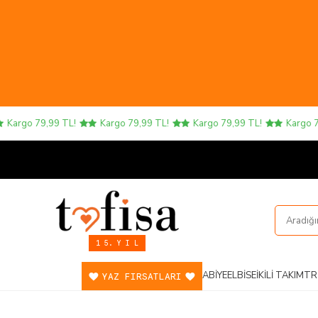
rgo 79,99 TL!
Kargo 79,99 TL!
Kargo 79,99 TL!
Kargo 79,9
1 5. Y I L
ABIYE
ELBISE
İKILI TAKIM
TR
YAZ FIRSATLARI