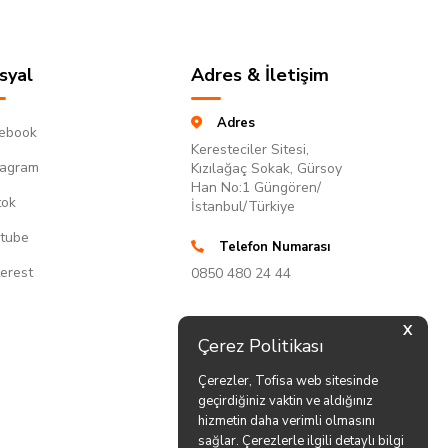
syal
Adres & İletişim
Adres
ebook
Keresteciler Sitesi,
tagram
Kızılağaç Sokak, Gürsoy
Han No:1 Güngören/
tok
İstanbul/Türkiye
tube
Telefon Numarası
terest
0850 480 24 44
X
Çerez Politikası
Çerezler, Tofisa web sitesinde
geçirdiğiniz vaktin ve aldığınız
hizmetin daha verimli olmasını
sağlar. Çerezlerle ilgili detaylı bilgi