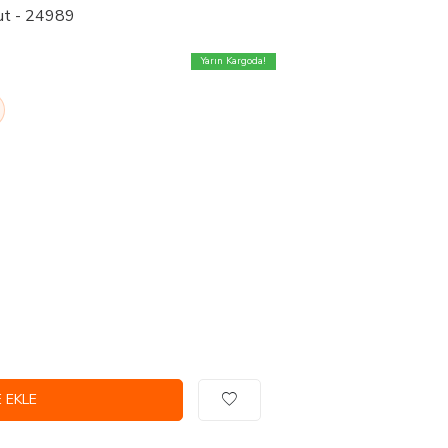
rut - 24989
Yarın Kargoda!
 EKLE