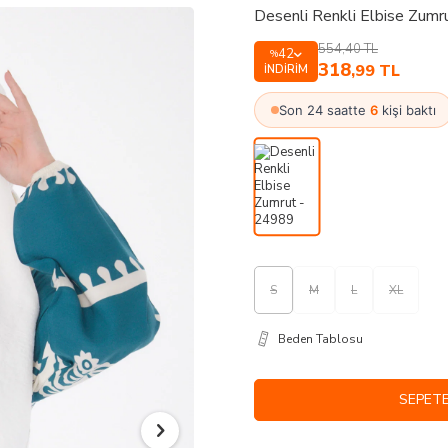
Desenli Renkli Elbise Zum
554,40
TL
42
%
318
,99
TL
İNDIRIM
Son 24 saatte
6
kişi baktı
S
M
L
XL
Beden Tablosu
SEPETE