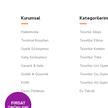
Kurumsal
Kategorilerim
Hakkımızda
Tesetür Abiye
Teslimat Koşulları
Tesettür Elbise
Üyelik Sözleşmesi
Tesettür Kombin
Satış Sözleşmesi
Tesettür Triko
Garanti & İade
Tesettür Üst Giyi
Gizlilik & Güvenlik
Tesettür Dış Giyim
KVKK
Tesettür Alt Giyim
Çerez Politikası
Ev Tekstil
FIRSAT
ÜRÜNLERİ