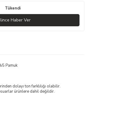
Tükendi
lince Haber Ver
 %5 Pamuk
nden dolayı ton farklılığı olabilir.
uarlar ürünlere dahil değildir.