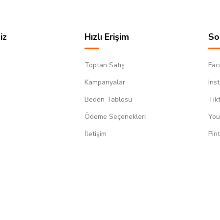
iz
Hızlı Erişim
So
Toptan Satış
Fac
Kampanyalar
Ins
Beden Tablosu
Tik
Ödeme Seçenekleri
You
m
İletişim
Pin