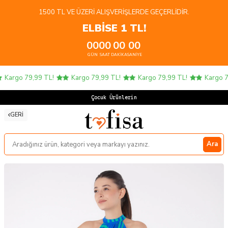
1500 TL VE ÜZERI ALIŞVERIŞLERDE GEÇERLIDIR.
ELBİSE 1 TL!
00
00
00
00
GÜN
SAAT
DAKIKA
SANIYE
Kargo 79,99 TL!
Kargo 79,99 TL!
Kargo 79,99 TL!
Kargo 79
Çocuk Ürünlerinde
GERI
Ara