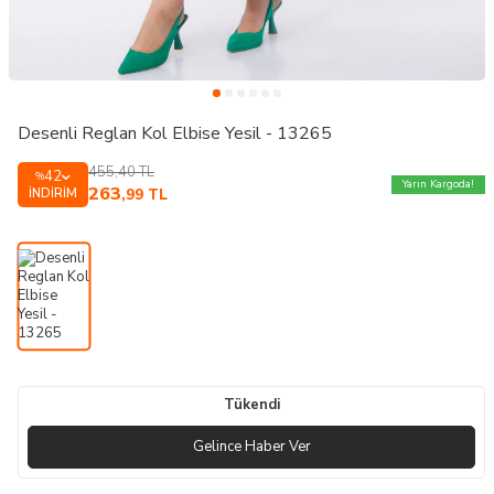
Desenli Reglan Kol Elbise Yesil - 13265
455,40
TL
42
%
Yarın Kargoda!
263
İNDIRIM
,99
TL
Tükendi
Gelince Haber Ver