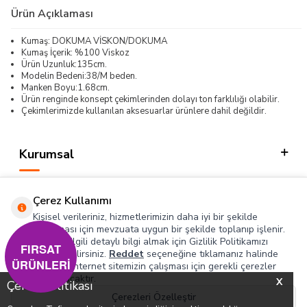
Ürün Açıklaması
Kumaş: DOKUMA VİSKON/DOKUMA
Kumaş İçerik: %100 Viskoz
Ürün Uzunluk:135cm.
Modelin Bedeni:38/M beden.
Manken Boyu:1.68cm.
Ürün renginde konsept çekimlerinden dolayı ton farklılığı olabilir.
Çekimlerimizde kullanılan aksesuarlar ürünlere dahil değildir.
Kurumsal
Kategorilerimiz
Çerez Kullanımı
Hızlı Erişim
Kişisel verileriniz, hizmetlerimizin daha iyi bir şekilde
sunulması için mevzuata uygun bir şekilde toplanıp işlenir.
Konuyla ilgili detaylı bilgi almak için Gizlilik Politikamızı
Sosyal
FIRSAT
inceleyebilirsiniz.
Reddet
seçeneğine tıklamanız halinde
ÜRÜNLERİ
yalnızca internet sitemizin çalışması için gerekli çerezler
Adres & İletişim
kullanılacaktır.
X
Çerez Politikası
Çerezleri Özelleştir