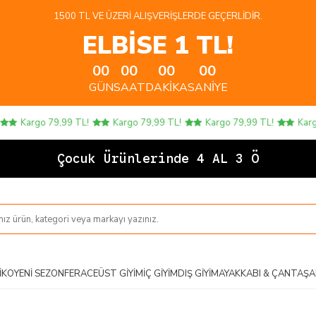
1500 TL VE ÜZERI ALIŞVERIŞLERDE GEÇERLIDIR.
ELBİSE 1 TL!
00
00
00
00
GÜN
SAAT
DAKIKA
SANIYE
Kargo 79,99 TL!
Kargo 79,99 TL!
Kargo 79,99 TL!
Kargo 
Çocuk Ürünlerinde 4 AL 3 ÖDE!
IKO
YENI SEZON
FERACE
ÜST GIYIM
İÇ GIYIM
DIŞ GIYIM
AYAKKABI & ÇANTA
ŞA