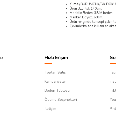
Kumaş:BÜRÜMCÜK/SIK DOK
Ürün Uzunluk:140cm.
Modelin Bedeni:38/M beden.
Manken Boyu:1.68cm.
Ürün renginde konsept çekimleri
Çekimlerimizde kullanılan akses
iz
Hızlı Erişim
So
Toptan Satış
Fac
Kampanyalar
Ins
Beden Tablosu
Tik
Ödeme Seçenekleri
You
m
İletişim
Pin