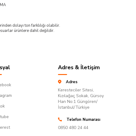
UMA
nden dolayı ton farklılığı olabilir.
uarlar ürünlere dahil değildir.
syal
Adres & İletişim
Adres
ebook
Keresteciler Sitesi,
tagram
Kızılağaç Sokak, Gürsoy
Han No:1 Güngören/
tok
İstanbul/Türkiye
tube
Telefon Numarası
terest
0850 480 24 44