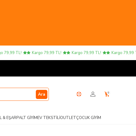
79,99 TL!
Kargo 79,99 TL!
Kargo 79,99 TL!
Kargo 79,99 TL
0
Ara
L & EŞARP
ALT GIYIM
EV TEKSTILI
OUTLET
ÇOCUK GIYIM