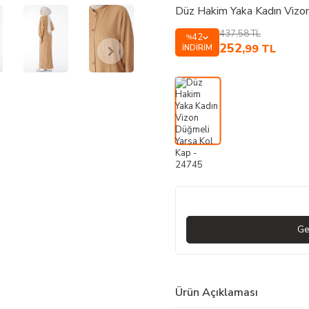
Düz Hakim Yaka Kadın Vizo
437,58
TL
42
%
252
,99
TL
İNDIRIM
Ge
Ürün Açıklaması