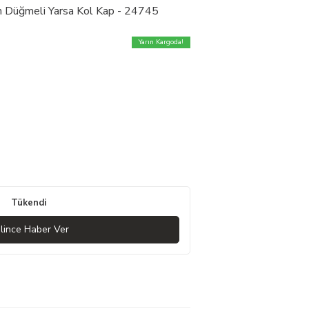
n Düğmeli Yarsa Kol Kap - 24745
Yarın Kargoda!
Tükendi
lince Haber Ver