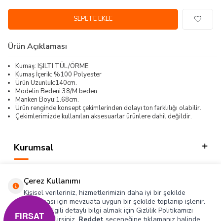
SEPETE EKLE
Ürün Açıklaması
Kumaş: IŞILTI TÜL/ÖRME
Kumaş İçerik: %100 Polyester
Ürün Uzunluk:140cm.
Modelin Bedeni:38/M beden.
Manken Boyu:1.68cm.
Ürün renginde konsept çekimlerinden dolayı ton farklılığı olabilir.
Çekimlerimizde kullanılan aksesuarlar ürünlere dahil değildir.
Kurumsal
Kategorilerimiz
Çerez Kullanımı
Hızlı Erişim
Kişisel verileriniz, hizmetlerimizin daha iyi bir şekilde
sunulması için mevzuata uygun bir şekilde toplanıp işlenir.
Konuyla ilgili detaylı bilgi almak için Gizlilik Politikamızı
Sosyal
FIRSAT
inceleyebilirsiniz.
Reddet
seçeneğine tıklamanız halinde