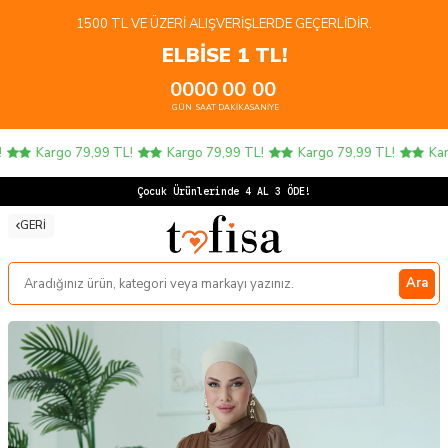
1500 TL VE ÜZERI ALIŞVERIŞLERDE GEÇERLIDIR.
ELBİSE 1 TL!
00
00
00
00
GÜN
SAAT
DAKIKA
SANIYE
Kargo 79,99 TL!
Kargo 79,99 TL!
Kargo 79,99 TL!
Kargo
Çoc
GERI
Ara