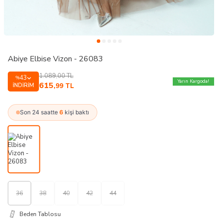
Abiye Elbise Vizon - 26083
1.089,00
TL
43
%
Yarın Kargoda!
615
İNDIRIM
,99
TL
Son 24 saatte
6
kişi baktı
36
38
40
42
44
Beden Tablosu