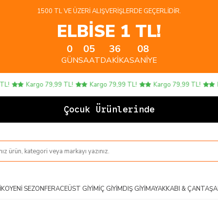
1500 TL VE ÜZERI ALIŞVERIŞLERDE GEÇERLIDIR.
ELBİSE 1 TL!
0
05
36
08
GÜN
SAAT
DAKIKA
SANIYE
Kargo 79,99 TL!
Kargo 79,99 TL!
Kargo 79,99 TL!
Kar
Çocuk Ürünlerinde 4 A
IKO
YENI SEZON
FERACE
ÜST GIYIM
İÇ GIYIM
DIŞ GIYIM
AYAKKABI & ÇANTA
ŞA