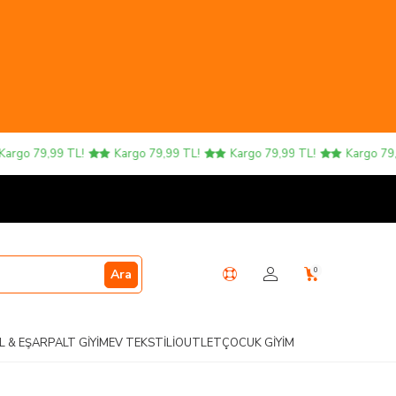
go 79,99 TL!
Kargo 79,99 TL!
Kargo 79,99 TL!
Kargo 79,99 
0
Ara
L & EŞARP
ALT GIYIM
EV TEKSTILI
OUTLET
ÇOCUK GIYIM