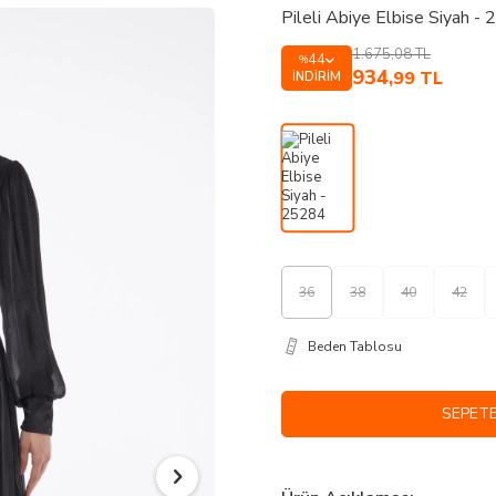
Pileli Abiye Elbise Siyah -
1.675,08
TL
44
%
934
,99
TL
İNDIRIM
36
38
40
42
Beden Tablosu
SEPETE