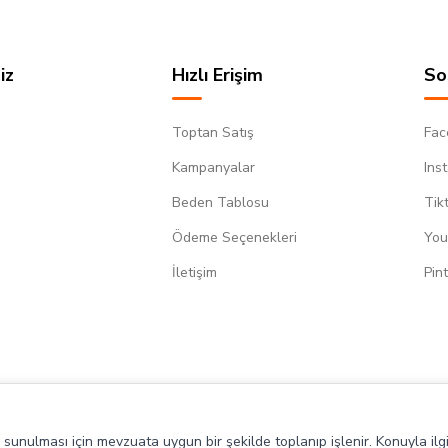
iz
Hızlı Erişim
So
Toptan Satış
Fac
Kampanyalar
Ins
Beden Tablosu
Tik
Ödeme Seçenekleri
You
m
İletişim
Pin
de sunulması için mevzuata uygun bir şekilde toplanıp işlenir. Konuyla ilgi