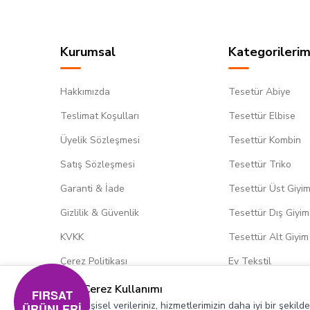
Kurumsal
Kategorilerim
Hakkımızda
Tesetür Abiye
Teslimat Koşulları
Tesettür Elbise
Üyelik Sözleşmesi
Tesettür Kombin
Satış Sözleşmesi
Tesettür Triko
Garanti & İade
Tesettür Üst Giyi
Gizlilik & Güvenlik
Tesettür Dış Giyim
KVKK
Tesettür Alt Giyim
Çerez Politikası
Ev Tekstil
Çerez Kullanımı
FIRSAT
Kişisel verileriniz, hizmetlerimizin daha iyi bir şekil
ÜRÜNLERİ