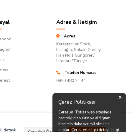
syal
Adres & İletişim
Adres
ebook
Keresteciler Sitesi,
tagram
Kızılağaç Sokak, Gürsoy
Han No:1 Güngören/
tok
İstanbul/Türkiye
tube
Telefon Numarası
terest
0850 480 24 44
X
Çerez Politikası
Çerezler, Tofisa web sitesinde
geçirdiğiniz vaktin ve aldığınız
hizmetin daha verimli olmasını
li detaylı
sağlar. Çerezlerle ilgili detaylı bilgi
Çerezleri Özelleştir
Hepsini Kabul Et