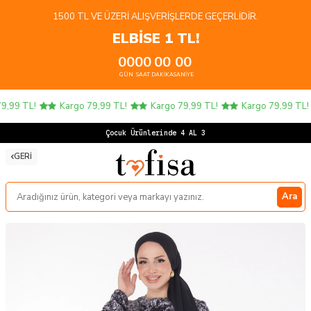
1500 TL VE ÜZERI ALIŞVERIŞLERDE GEÇERLIDIR.
ELBİSE 1 TL!
00
00
00
00
GÜN
SAAT
DAKIKA
SANIYE
,99 TL!
Kargo 79,99 TL!
Kargo 79,99 TL!
Kargo 79,99 TL!
Çocuk Ürünlerinde 4 AL 3 Ö
GERI
Ara