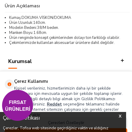
Ürün Açıklaması
Kumaş:DOKUMA VİSKON/DOKUMA
Ürün Uzunluk:140cm.
Modelin Bedeni:38/M beden.
Manken Boyu:1.68cm.
Ürün renginde konsept çekimlerinden dolayı ton farklılığı olabilir.
Çekimlerimizde kullanılan aksesuarlar ürünlere dahil değildir.
Kurumsal
Kategorilerimiz
Çerez Kullanımı
Hızlı Erişim
Kişisel verileriniz, hizmetlerimizin daha iyi bir şekilde
sunulması için mevzuata uygun bir şekilde toplanıp işlenir.
Konuyla ilgili detaylı bilgi almak için Gizlilik Politikamızı
Sosyal
FIRSAT
inceleyebilirsiniz.
Reddet
seçeneğine tıklamanız halinde
ÜRÜNLERİ
yalnızca internet sitemizin çalışması için gerekli çerezler
Adres & İletişim
kullanılacaktır.
X
Çerez Politikası
Çerezleri Özelleştir
Çerezler, Tofisa web sitesinde geçirdiğiniz vaktin ve aldığınız
0
0