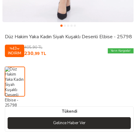
Düz Hakim Yaka Kadın Siyah Kuşaklı Desenli Elbise - 25798
405,90
TL
43
%
Yarın Kargoda!
230
İNDIRIM
,99
TL
Tükendi
Gelince Haber Ver