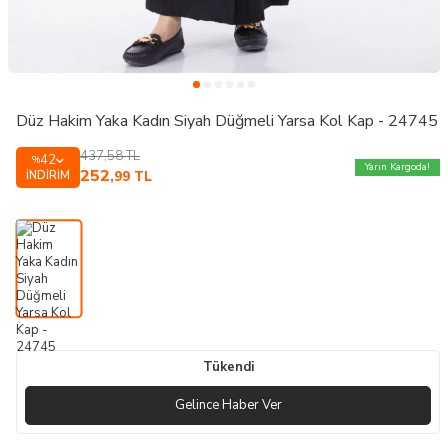
Düz Hakim Yaka Kadın Siyah Düğmeli Yarsa Kol Kap - 24745
437,58
TL
42
%
Yarın Kargoda!
252
İNDIRIM
,99
TL
Tükendi
Gelince Haber Ver