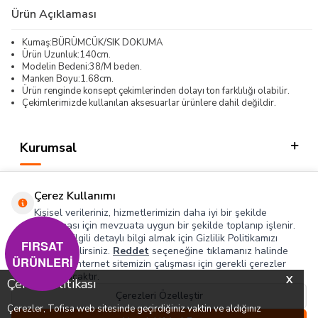
Ürün Açıklaması
Kumaş:BÜRÜMCÜK/SIK DOKUMA
Ürün Uzunluk:140cm.
Modelin Bedeni:38/M beden.
Manken Boyu:1.68cm.
Ürün renginde konsept çekimlerinden dolayı ton farklılığı olabilir.
Çekimlerimizde kullanılan aksesuarlar ürünlere dahil değildir.
Kurumsal
Kategorilerimiz
Çerez Kullanımı
Hızlı Erişim
Kişisel verileriniz, hizmetlerimizin daha iyi bir şekilde
sunulması için mevzuata uygun bir şekilde toplanıp işlenir.
Konuyla ilgili detaylı bilgi almak için Gizlilik Politikamızı
Sosyal
FIRSAT
inceleyebilirsiniz.
Reddet
seçeneğine tıklamanız halinde
ÜRÜNLERİ
yalnızca internet sitemizin çalışması için gerekli çerezler
Adres & İletişim
kullanılacaktır.
X
Çerez Politikası
Çerezleri Özelleştir
Çerezler, Tofisa web sitesinde geçirdiğiniz vaktin ve aldığınız
0
0