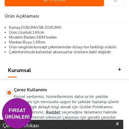
SEPETE EKLE
Ürün Açıklaması
Kumaş:DOKUMA/SIK DOKUMA
Ürün Uzunluk:140cm.
Modelin Bedeni:38/M beden.
Manken Boyu:1.68cm.
Ürün renginde konsept çekimlerinden dolayı ton farklılığı olabilir.
Çekimlerimizde kullanılan aksesuarlar ürünlere dahil değildir.
Kurumsal
Kategorilerimiz
Çerez Kullanımı
Hızlı Erişim
Kişisel verileriniz, hizmetlerimizin daha iyi bir şekilde
sunulması için mevzuata uygun bir şekilde toplanıp işlenir.
Konuyla ilgili detaylı bilgi almak için Gizlilik Politikamızı
Sosyal
FIRSAT
inceleyebilirsiniz.
Reddet
seçeneğine tıklamanız halinde
ÜRÜNLERİ
yalnızca internet sitemizin çalışması için gerekli çerezler
Adres & İletişim
kullanılacaktır.
X
Çerez Politikası