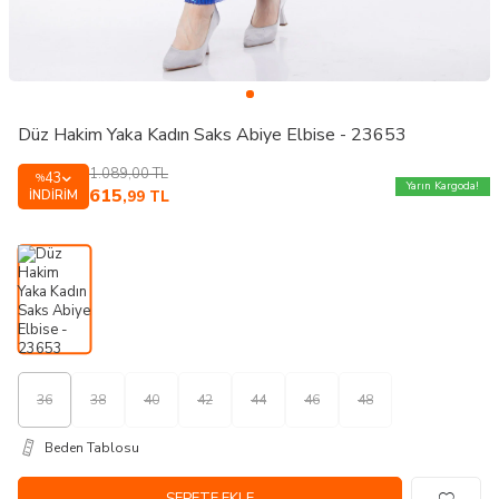
Düz Hakim Yaka Kadın Saks Abiye Elbise - 23653
1.089,00
TL
43
%
Yarın Kargoda!
615
İNDIRIM
,99
TL
36
38
40
42
44
46
48
Beden Tablosu