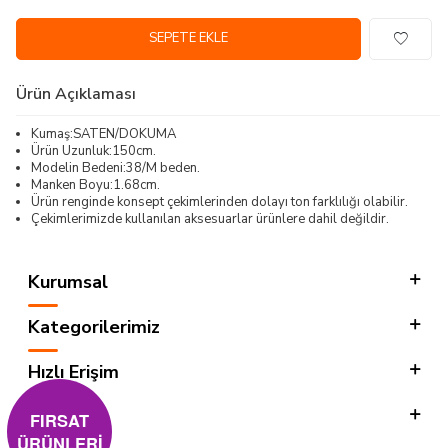
SEPETE EKLE
Ürün Açıklaması
Kumaş:SATEN/DOKUMA
Ürün Uzunluk:150cm.
Modelin Bedeni:38/M beden.
Manken Boyu:1.68cm.
Ürün renginde konsept çekimlerinden dolayı ton farklılığı olabilir.
Çekimlerimizde kullanılan aksesuarlar ürünlere dahil değildir.
Kurumsal
Kategorilerimiz
Hızlı Erişim
Sosyal
FIRSAT
ÜRÜNLERİ