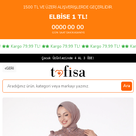
1500 TL VE ÜZERI ALIŞVERIŞLERDE GEÇERLIDIR.
ELBİSE 1 TL!
00
00
00
00
GÜN
SAAT
DAKIKA
SANIYE
Kargo 79,99 TL!
Kargo 79,99 TL!
Kargo 79,99 TL!
Karg
Çocuk Ürünlerinde 4 AL 3 ÖDE!
GERI
Ara