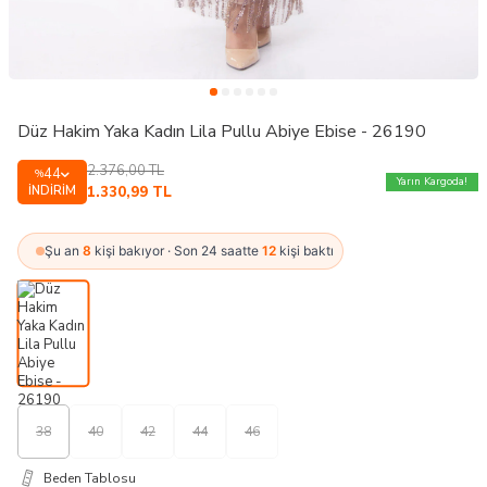
Düz Hakim Yaka Kadın Lila Pullu Abiye Ebise - 26190
2.376,00
TL
44
%
Yarın Kargoda!
İNDIRIM
1.330,99
TL
Şu an
8
kişi bakıyor · Son 24 saatte
12
kişi baktı
38
40
42
44
46
Beden Tablosu