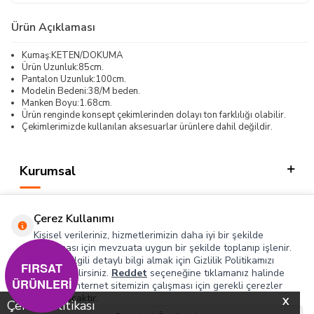
Ürün Açıklaması
Kumaş:KETEN/DOKUMA
Ürün Uzunluk:85cm.
Pantalon Uzunluk:100cm.
Modelin Bedeni:38/M beden.
Manken Boyu:1.68cm.
Ürün renginde konsept çekimlerinden dolayı ton farklılığı olabilir.
Çekimlerimizde kullanılan aksesuarlar ürünlere dahil değildir.
Kurumsal
Kategorilerimiz
Çerez Kullanımı
Hızlı Erişim
Kişisel verileriniz, hizmetlerimizin daha iyi bir şekilde
sunulması için mevzuata uygun bir şekilde toplanıp işlenir.
Konuyla ilgili detaylı bilgi almak için Gizlilik Politikamızı
Sosyal
FIRSAT
inceleyebilirsiniz.
Reddet
seçeneğine tıklamanız halinde
ÜRÜNLERİ
yalnızca internet sitemizin çalışması için gerekli çerezler
Adres & İletişim
kullanılacaktır.
X
Çerez Politikası