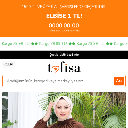
1500 TL VE ÜZERI ALIŞVERIŞLERDE GEÇERLIDIR.
ELBİSE 1 TL!
00
00
00
00
GÜN
SAAT
DAKIKA
SANIYE
argo 79,99 TL!
Kargo 79,99 TL!
Kargo 79,99 TL!
Kargo 79,
Çocuk Ürünlerinde 4
GERI
Ara