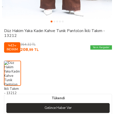
Düz Hakim Yaka Kadın Kahve Tunik Pantolon İkili Takım -
13212
364,32
TL
43
%
Yarın Kargoda!
208
İNDIRIM
,99
TL
Tükendi
Gelince Haber Ver