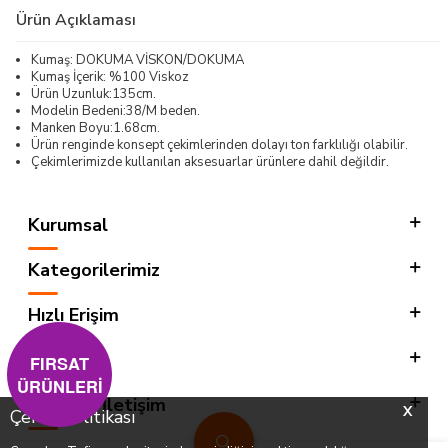
Ürün Açıklaması
Kumaş: DOKUMA VİSKON/DOKUMA
Kumaş İçerik: %100 Viskoz
Ürün Uzunluk:135cm.
Modelin Bedeni:38/M beden.
Manken Boyu:1.68cm.
Ürün renginde konsept çekimlerinden dolayı ton farklılığı olabilir.
Çekimlerimizde kullanılan aksesuarlar ürünlere dahil değildir.
Kurumsal
Kategorilerimiz
Hızlı Erişim
Sosyal
FIRSAT
ÜRÜNLERİ
Adres & İletişim
X
Çerez Politikası