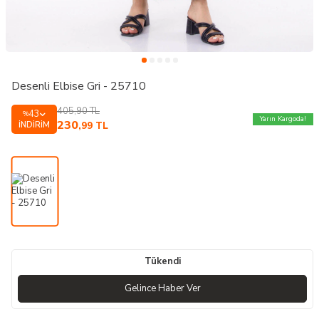
Desenli Elbise Gri - 25710
405,90
TL
43
%
Yarın Kargoda!
230
İNDIRIM
,99
TL
Tükendi
Gelince Haber Ver