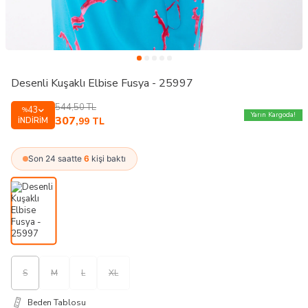
Desenli Kuşaklı Elbise Fusya - 25997
544,50
TL
43
%
Yarın Kargoda!
307
İNDIRIM
,99
TL
Son 24 saatte
6
kişi baktı
S
M
L
XL
Beden Tablosu