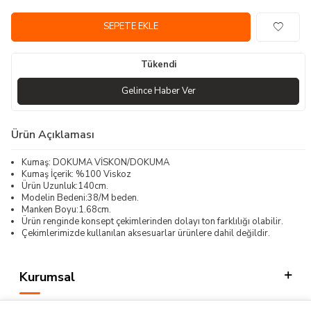
SEPETE EKLE
Tükendi
Gelince Haber Ver
Ürün Açıklaması
Kumaş: DOKUMA VİSKON/DOKUMA
Kumaş İçerik: %100 Viskoz
Ürün Uzunluk:140cm.
Modelin Bedeni:38/M beden.
Manken Boyu:1.68cm.
Ürün renginde konsept çekimlerinden dolayı ton farklılığı olabilir.
Çekimlerimizde kullanılan aksesuarlar ürünlere dahil değildir.
Kurumsal
Kategorilerimiz