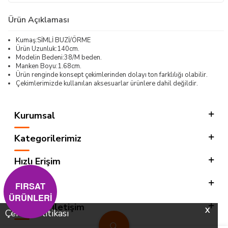
Ürün Açıklaması
Kumaş:SİMLİ BUZİ/ÖRME
Ürün Uzunluk:140cm.
Modelin Bedeni:38/M beden.
Manken Boyu:1.68cm.
Ürün renginde konsept çekimlerinden dolayı ton farklılığı olabilir.
Çekimlerimizde kullanılan aksesuarlar ürünlere dahil değildir.
Kurumsal
Kategorilerimiz
Hızlı Erişim
Sosyal
FIRSAT
ÜRÜNLERİ
Adres & İletişim
X
Çerez Politikası