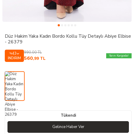
Düz Hakim Yaka Kadın Bordo Kollu Tüy Detaylı Abiye Elbise
- 26379
990,00
TL
43
%
Yarın Kargoda!
560
İNDIRIM
,99
TL
Tükendi
Gelince Haber Ver