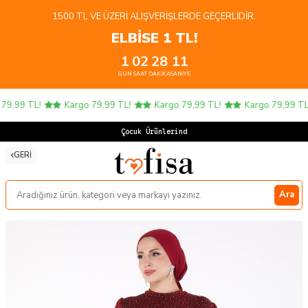
1500 TL VE ÜZERI ALIŞVERIŞLERDE GEÇERLIDIR.
ELBİSE 1 TL!
1
02
28
11
GÜN
SAAT
DAKIKA
SANIYE
9,99 TL!
Kargo 79,99 TL!
Kargo 79,99 TL!
Kargo 79,99 TL!
Çocuk Ürünlerinde
GERI
Ara