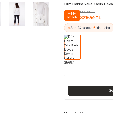
Düz Hakim Yaka Kadın Beya
586,08
TL
44
%
329
,99
TL
İNDIRIM
Son 24 saatte
6
kişi baktı
Ge