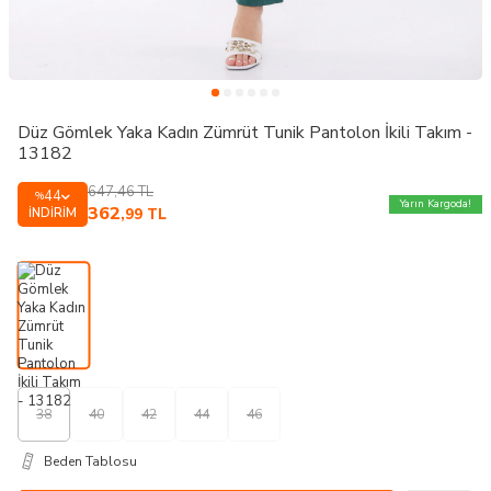
Düz Gömlek Yaka Kadın Zümrüt Tunik Pantolon İkili Takım -
13182
647,46
TL
44
%
Yarın Kargoda!
362
İNDIRIM
,99
TL
38
40
42
44
46
Beden Tablosu