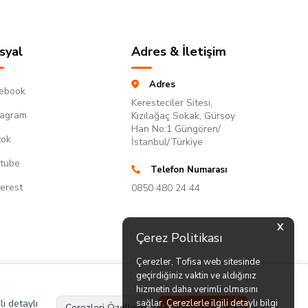
syal
Adres & İletişim
Adres
ebook
Keresteciler Sitesi,
tagram
Kızılağaç Sokak, Gürsoy
Han No:1 Güngören/
tok
İstanbul/Türkiye
tube
Telefon Numarası
terest
0850 480 24 44
X
Çerez Politikası
Çerezler, Tofisa web sitesinde
geçirdiğiniz vaktin ve aldığınız
hizmetin daha verimli olmasını
li detaylı
sağlar. Çerezlerle ilgili detaylı bilgi
Çerezleri Özelleştir
Hepsini Kabul Et