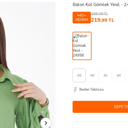
Balon Kol Gömlek Yesil - 
388,08
TL
43
%
219
,99
TL
İNDIRIM
38
40
42
44
Beden Tablosu
SEPETE