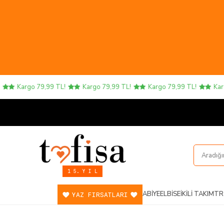
Kargo 79,99 TL!
Kargo 79,99 TL!
Kargo 79,99 TL!
Kargo 
1 5. Y I L
ABIYE
ELBISE
İKILI TAKIM
TR
YAZ FIRSATLARI