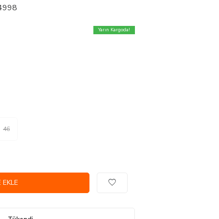
24998
Yarın Kargoda!
46
 EKLE