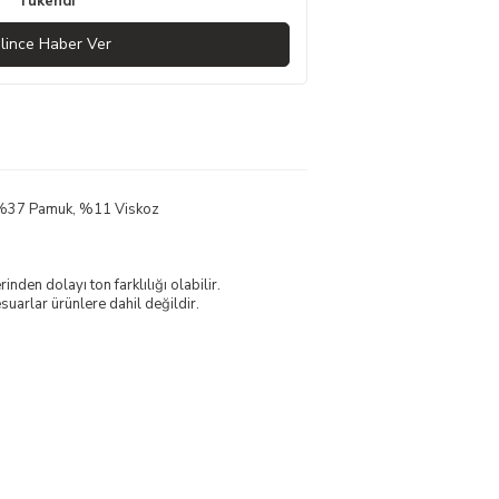
Tükendi
lince Haber Ver
, %37 Pamuk, %11 Viskoz
nden dolayı ton farklılığı olabilir.
uarlar ürünlere dahil değildir.