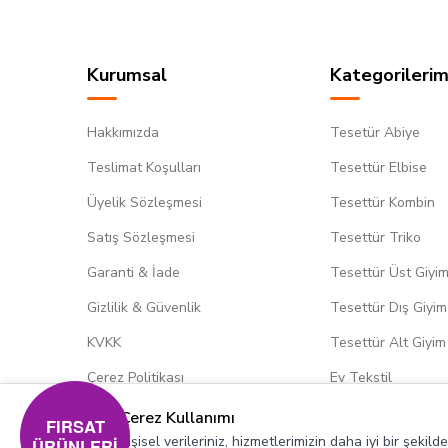
Kurumsal
Kategorilerim
Hakkımızda
Tesetür Abiye
Teslimat Koşulları
Tesettür Elbise
Üyelik Sözleşmesi
Tesettür Kombin
Satış Sözleşmesi
Tesettür Triko
Garanti & İade
Tesettür Üst Giyi
Gizlilik & Güvenlik
Tesettür Dış Giyim
KVKK
Tesettür Alt Giyim
Çerez Politikası
Ev Tekstil
Çerez Kullanımı
FIRSAT
Kişisel verileriniz, hizmetlerimizin daha iyi bir şekil
ÜRÜNLERİ