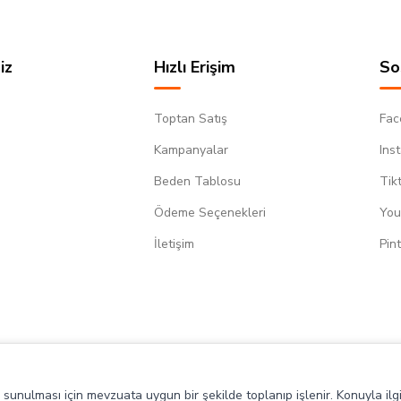
iz
Hızlı Erişim
So
Toptan Satış
Fac
Kampanyalar
Ins
Beden Tablosu
Tik
Ödeme Seçenekleri
You
m
İletişim
Pin
de sunulması için mevzuata uygun bir şekilde toplanıp işlenir. Konuyla ilgi