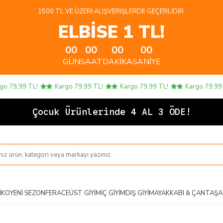
1500 TL VE ÜZERI ALIŞVERIŞLERDE GEÇERLIDIR.
ELBİSE 1 TL!
00
00
00
00
GÜN
SAAT
DAKIKA
SANIYE
79,99 TL!
Kargo 79,99 TL!
Kargo 79,99 TL!
Kargo 79,99 TL!
Çocu
IKO
YENI SEZON
FERACE
ÜST GIYIM
İÇ GIYIM
DIŞ GIYIM
AYAKKABI & ÇANTA
ŞA