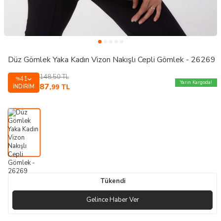
Düz Gömlek Yaka Kadın Vizon Nakışlı Cepli Gömlek - 26269
148,50
TL
41
%
Yarın Kargoda!
87
İNDIRIM
,99
TL
Tükendi
Gelince Haber Ver