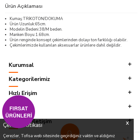
Ürün Açıklaması
Kumaş:TRİKOTON/DOKUMA
Ürün Uzunluk:65cm.
Modelin Bedeni:38/M beden.
Manken Boyu:1.68cm.
Ürün renginde konsept çekimlerinden dolayı ton farklılığı olabilir.
Çekimlerimizde kullanılan aksesuarlar ürünlere dahil değildir.
Kurumsal
Kategorilerimiz
Hızlı Erişim
Sosyal
FIRSAT
ÜRÜNLERİ
Adres & İletişim
X
Çerez Politikası
Çerezler, Tofisa web sitesinde geçirdiğiniz vaktin ve aldığınız
0
0