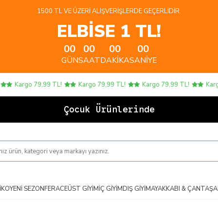
1500 TL VE ÜZERI ALIŞVERIŞLERDE GEÇERLIDIR.
ELBİSE 1 TL!
00
00
00
00
GÜN
SAAT
DAKIKA
SANIYE
Kargo 79,99 TL!
Kargo 79,99 TL!
Kargo 79,99 TL!
Kargo 
Çocuk Ürünlerinde 4
IKO
YENI SEZON
FERACE
ÜST GIYIM
İÇ GIYIM
DIŞ GIYIM
AYAKKABI & ÇANTA
ŞA