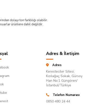
nden dolayı ton farklılığı olabilir.
uarlar ürünlere dahil değildir.
syal
Adres & İletişim
Adres
ebook
Keresteciler Sitesi,
tagram
Kızılağaç Sokak, Gürsoy
Han No:1 Güngören/
tok
İstanbul/Türkiye
tube
Telefon Numarası
terest
0850 480 24 44