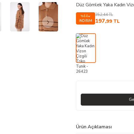
Düz Gömlek Yaka Kadın Vizo
352,44
TL
44
%
197
,99
TL
İNDIRIM
Ge
Ürün Açıklaması