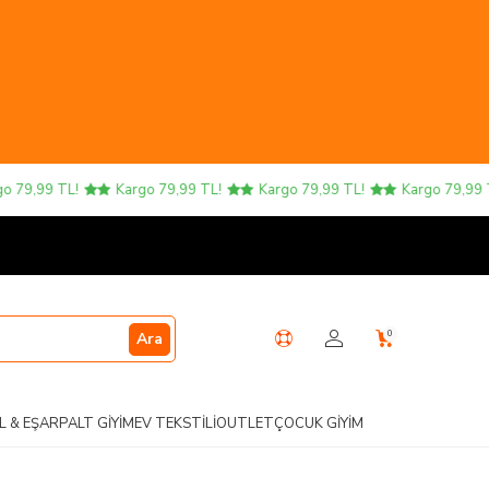
79,99 TL!
Kargo 79,99 TL!
Kargo 79,99 TL!
Kargo 79,99 TL
0
Ara
L & EŞARP
ALT GIYIM
EV TEKSTILI
OUTLET
ÇOCUK GIYIM