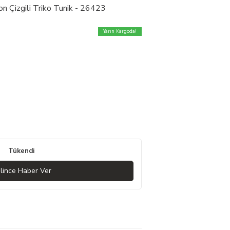
n Çizgili Triko Tunik - 26423
Yarın Kargoda!
Tükendi
lince Haber Ver