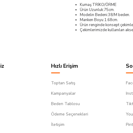
Kumaş:TRİKO/ÖRME
Ürün Uzunluk:75cm.
Modelin Bedeni:38/M beden.
Manken Boyu:1.68cm.
Ürün renginde konsept çekimleri
Çekimlerimizde kullanılan akses
iz
Hızlı Erişim
So
Toptan Satış
Fac
Kampanyalar
Ins
Beden Tablosu
Tik
Ödeme Seçenekleri
You
m
İletişim
Pin