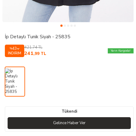
İp Detaylı Tunik Siyah - 25835
421,74
TL
43
%
Yarın Kargoda!
241
İNDIRIM
,99
TL
Tükendi
Gelince Haber Ver