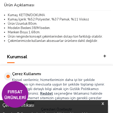
Ürün Açıklaması
Kumaş: KETEN/DOKUMA
Kumaş İçerik: %52 Polyester, %37 Pamuk, %11 Viskoz
Ürün Uzunluk:80cm.
Modelin Bedeni:38/M beden.
Manken Boyu:1.68cm.
Ürün renginde konsept çekimlerinden dolayı ton farklılığı olabilir.
Çekimlerimizde kullanılan aksesuarlar ürünlere dahil değildir.
Kurumsal
Kategorilerimiz
Çerez Kullanımı
Hızlı Erişim
Kişisel verileriniz, hizmetlerimizin daha iyi bir şekilde
sunulması için mevzuata uygun bir şekilde toplanıp işlenir.
Konuyla ilgili detaylı bilgi almak için Gizlilik Politikamızı
Sosyal
FIRSAT
inceleyebilirsiniz.
Reddet
seçeneğine tıklamanız halinde
ÜRÜNLERİ
yalnızca internet sitemizin çalışması için gerekli çerezler
Adres & İletişim
kullanılacaktır.
X
Çerez Politikası
Çerezleri Özelleştir