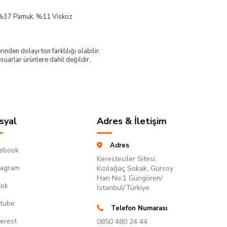
, %37 Pamuk, %11 Viskoz
nden dolayı ton farklılığı olabilir.
uarlar ürünlere dahil değildir.
syal
Adres & İletişim
Adres
ebook
Keresteciler Sitesi,
tagram
Kızılağaç Sokak, Gürsoy
Han No:1 Güngören/
tok
İstanbul/Türkiye
tube
Telefon Numarası
terest
0850 480 24 44