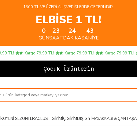
1500 TL VE ÜZERI ALIŞVERIŞLERDE GEÇERLIDIR.
ELBİSE 1 TL!
0
23
24
43
GÜN
SAAT
DAKIKA
SANIYE
9 TL!
Kargo 79,99 TL!
Kargo 79,99 TL!
Kargo 79,99 TL!
Çocuk Ürünlerinde 4
IKO
YENI SEZON
FERACE
ÜST GIYIM
İÇ GIYIM
DIŞ GIYIM
AYAKKABI & ÇANTA
ŞA