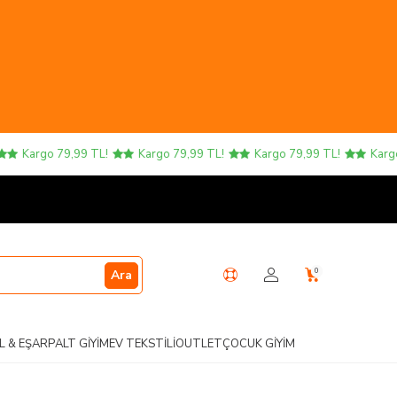
Kargo 79,99 TL!
Kargo 79,99 TL!
Kargo 79,99 TL!
Kargo 7
0
Ara
L & EŞARP
ALT GIYIM
EV TEKSTILI
OUTLET
ÇOCUK GIYIM