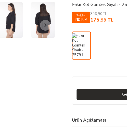
Fakir Kol Gömlek Siyah - 
306,90
TL
43
%
175
,99
TL
İNDIRIM
Ge
Ürün Açıklaması