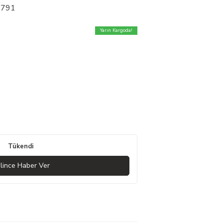
25791
Yarın Kargoda!
Tükendi
lince Haber Ver