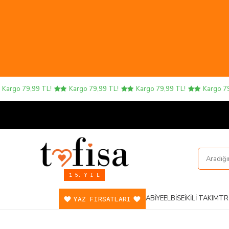
argo 79,99 TL!
Kargo 79,99 TL!
Kargo 79,99 TL!
Kargo 79,9
1 5. Y I L
ABIYE
ELBISE
İKILI TAKIM
TR
YAZ FIRSATLARI