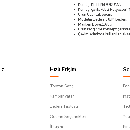
Kumaş: KETEN/DOKUMA
Kumaş İçerik: %52 Polyester
Ürün Uzunluk:65cm.
Modelin Bedeni:38/M beden.
Manken Boyu:1.68cm.
Ürün renginde konsept çekimleri
Çekimlerimizde kullanılan akses
iz
Hızlı Erişim
So
Toptan Satış
Fac
Kampanyalar
Ins
Beden Tablosu
Tik
Ödeme Seçenekleri
You
m
İletişim
Pin