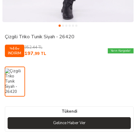
Çizgili Triko Tunik Siyah - 26420
352,44
TL
44
%
Yarın Kargoda!
197
İNDIRIM
,99
TL
Tükendi
Gelince Haber Ver