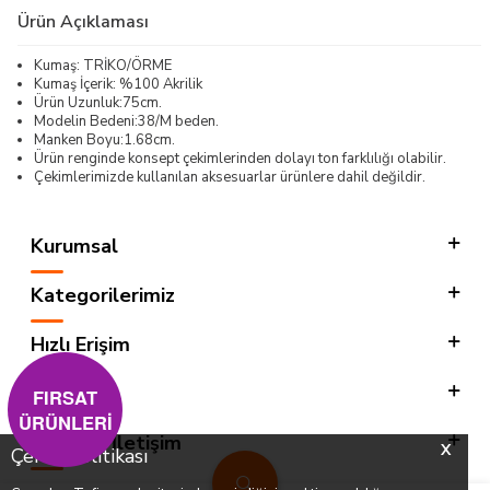
Ürün Açıklaması
Kumaş: TRİKO/ÖRME
Kumaş İçerik: %100 Akrilik
Ürün Uzunluk:75cm.
Modelin Bedeni:38/M beden.
Manken Boyu:1.68cm.
Ürün renginde konsept çekimlerinden dolayı ton farklılığı olabilir.
Çekimlerimizde kullanılan aksesuarlar ürünlere dahil değildir.
Kurumsal
Kategorilerimiz
Hızlı Erişim
Sosyal
FIRSAT
ÜRÜNLERİ
Adres & İletişim
X
Çerez Politikası