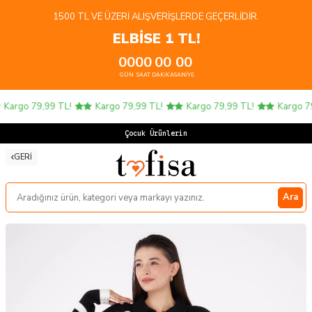
1500 TL VE ÜZERI ALIŞVERIŞLERDE GEÇERLIDIR.
ELBİSE 1 TL!
00
00
00
00
GÜN
SAAT
DAKIKA
SANIYE
Kargo 79,99 TL!
Kargo 79,99 TL!
Kargo 79,99 TL!
Kargo 79,
Çocuk Ürünlerind
GERI
Ara