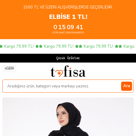
1500 TL VE ÜZERI ALIŞVERIŞLERDE GEÇERLIDIR.
ELBİSE 1 TL!
0
15
09
41
GÜN
SAAT
DAKIKA
SANIYE
Kargo 79,99 TL!
Kargo 79,99 TL!
Kargo 79,99 TL!
Kargo 7
Çocuk Ürünlerin
GERI
Ara