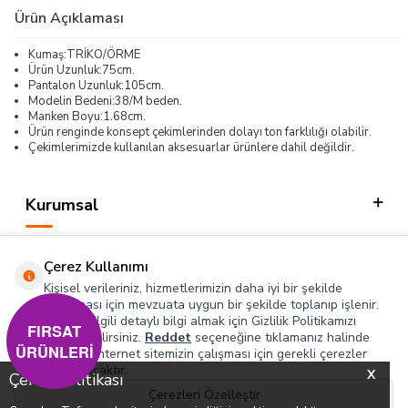
Ürün Açıklaması
Kumaş:TRİKO/ÖRME
Ürün Uzunluk:75cm.
Pantalon Uzunluk:105cm.
Modelin Bedeni:38/M beden.
Manken Boyu:1.68cm.
Ürün renginde konsept çekimlerinden dolayı ton farklılığı olabilir.
Çekimlerimizde kullanılan aksesuarlar ürünlere dahil değildir.
Kurumsal
Kategorilerimiz
Çerez Kullanımı
Hızlı Erişim
Kişisel verileriniz, hizmetlerimizin daha iyi bir şekilde
sunulması için mevzuata uygun bir şekilde toplanıp işlenir.
Konuyla ilgili detaylı bilgi almak için Gizlilik Politikamızı
Sosyal
FIRSAT
inceleyebilirsiniz.
Reddet
seçeneğine tıklamanız halinde
ÜRÜNLERİ
yalnızca internet sitemizin çalışması için gerekli çerezler
Adres & İletişim
kullanılacaktır.
X
Çerez Politikası
Çerezleri Özelleştir