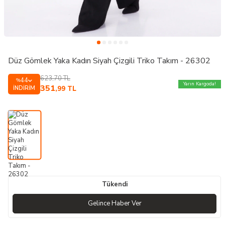
Düz Gömlek Yaka Kadın Siyah Çizgili Triko Takım - 26302
623,70
TL
44
%
Yarın Kargoda!
351
İNDIRIM
,99
TL
Tükendi
Gelince Haber Ver