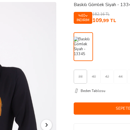
Baskılı Gömlek Siyah - 13
182,16
TL
40
%
109
,99
TL
İNDIRIM
38
40
42
44
Beden Tablosu
SEPETE