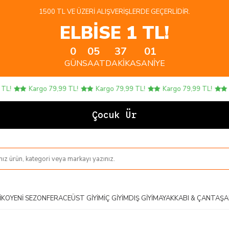
1500 TL VE ÜZERI ALIŞVERIŞLERDE GEÇERLIDIR.
ELBİSE 1 TL!
0
05
37
01
GÜN
SAAT
DAKIKA
SANIYE
Kargo 79,99 TL!
Kargo 79,99 TL!
Kargo 79,99 TL!
Kar
Çocuk Ürünler
IKO
YENI SEZON
FERACE
ÜST GIYIM
İÇ GIYIM
DIŞ GIYIM
AYAKKABI & ÇANTA
ŞA