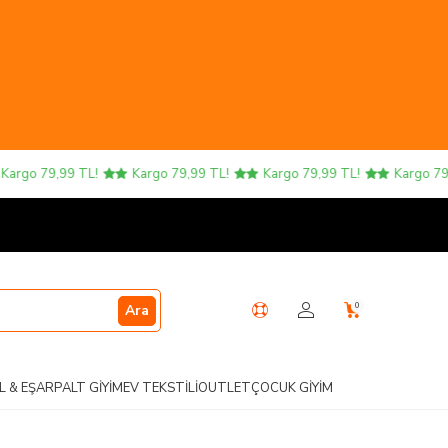
go 79,99 TL!
Kargo 79,99 TL!
Kargo 79,99 TL!
Kargo 79,99 
0
Ara
L & EŞARP
ALT GIYIM
EV TEKSTILI
OUTLET
ÇOCUK GIYIM