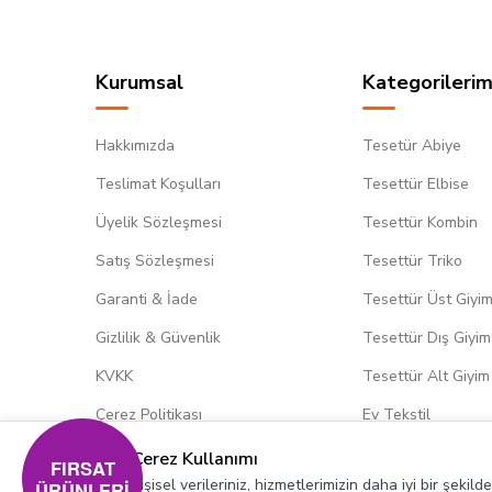
Kurumsal
Kategorilerim
Hakkımızda
Tesetür Abiye
Teslimat Koşulları
Tesettür Elbise
Üyelik Sözleşmesi
Tesettür Kombin
Satış Sözleşmesi
Tesettür Triko
Garanti & İade
Tesettür Üst Giyi
Gizlilik & Güvenlik
Tesettür Dış Giyim
KVKK
Tesettür Alt Giyim
Çerez Politikası
Ev Tekstil
Çerez Kullanımı
FIRSAT
Kişisel verileriniz, hizmetlerimizin daha iyi bir şekil
ÜRÜNLERİ