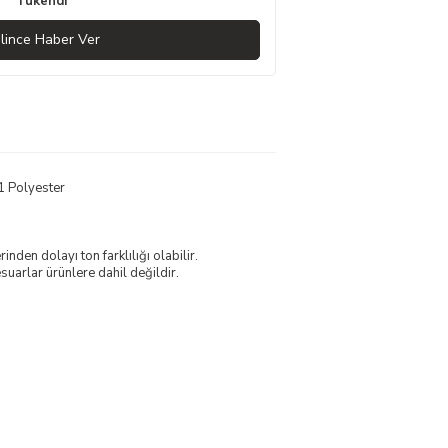
Tükendi
lince Haber Ver
1 Polyester
nden dolayı ton farklılığı olabilir.
uarlar ürünlere dahil değildir.