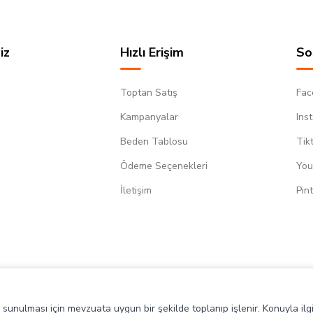
iz
Hızlı Erişim
So
Toptan Satış
Fac
Kampanyalar
Ins
Beden Tablosu
Tik
Ödeme Seçenekleri
You
m
İletişim
Pin
de sunulması için mevzuata uygun bir şekilde toplanıp işlenir. Konuyla ilgi