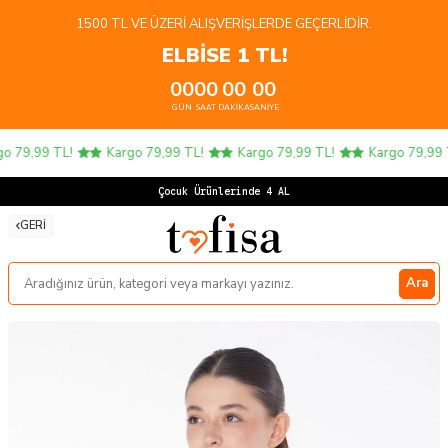
1500 TL VE ÜZERI ALIŞVERIŞLERDE GEÇERLIDIR.
ELBİSE 1 TL!
00
00
00
00
GÜN
SAAT
DAKIKA
SANIYE
 79,99 TL!
Kargo 79,99 TL!
Kargo 79,99 TL!
Kargo 79,99 TL
Çocuk Ürünlerinde 4 AL 3
GERI
Ara