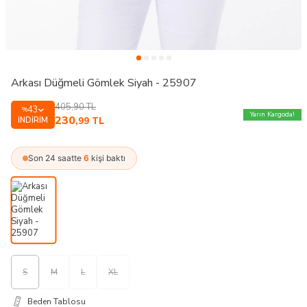
Arkası Düğmeli Gömlek Siyah - 25907
405,90
TL
43
%
Yarın Kargoda!
230
İNDIRIM
,99
TL
Son 24 saatte
6
kişi baktı
S
M
L
XL
Beden Tablosu