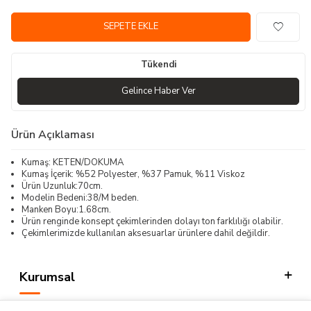
SEPETE EKLE
Tükendi
Gelince Haber Ver
Ürün Açıklaması
Kumaş: KETEN/DOKUMA
Kumaş İçerik: %52 Polyester, %37 Pamuk, %11 Viskoz
Ürün Uzunluk:70cm.
Modelin Bedeni:38/M beden.
Manken Boyu:1.68cm.
Ürün renginde konsept çekimlerinden dolayı ton farklılığı olabilir.
Çekimlerimizde kullanılan aksesuarlar ürünlere dahil değildir.
Kurumsal
Kategorilerimiz